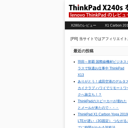
X280のレビュー
X1 Carbon 
[PR] 当サイトではアフィリエイ
最近の投稿
羽田～那覇 国際線機材ビジネス
ラスで快適お仕事中 ThinkPad
X13
ありがとう！成田空港のデルタ
カイクラブ ハワイでリモートワ
クへ旅立ち！？
ThinkPadのスピーカーが壊れた
とメールが来たので・・・
ThinkPad X1 Carbon Yoga 2019
LTEが遅い（3G固定） つながる
でに時間がかかる対処法