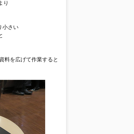
6より
。
回り小さい
と
資料を広げて作業すると