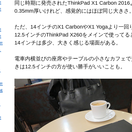
同じ時期に発売されたThinkPad X1 Carbon 201
想
想
0.35mm厚いけれど、感覚的にはほぼ同じ大きさ
ただ、14インチのX1 CarbonやX1 Yogaより一
想
12.5インチのThinkPad X260をメインで使ってる
想
14インチは多少、大きく感じる場面がある。
感想
ュ
電車内横並びの座席やテーブルの小さなカフェで
きは12.5インチの方が使い勝手がいいことも。
と
感想
・感
・
想