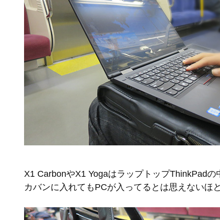
X1 CarbonやX1 YogaはラップトップThinkP
カバンに入れてもPCが入ってるとは思えないほ