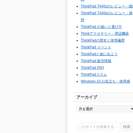
ThinkPad T440sのレビュー・
ThinkPad T440pのレビュー・感
想
ThinkPad の違いと選び方
Thinkアクセサリー・周辺機器
ThinkPadの歴史と使用遍歴
ThinkPad イベント
ThinkPadと旅に出よう
ThinkPad 販売情報
ThinkPad FAQ
ThinkPadコラム
Windows 10 お役立ち・使用感
アーカイブ
ア
ー
カ
イ
ブ