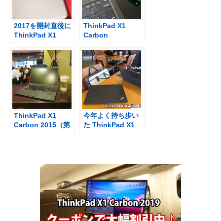
2017を開封直後に
ThinkPad X1
ThinkPad X1
Carbon
Carbon 2018を買
Bluetoothでスピ
った理由と残念な
ーカーをワイヤレ
ポイント
ス接続
ThinkPad X1
今年よく持ち歩い
Carbon 2015（第
た ThinkPad X1
3世代）が届いた
Carbon 2017 その
理由は・・・