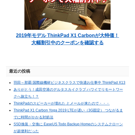
2019年モデル ThinkPad X1 Carbonが大特価！
大幅割引中のクーポンを確認する
最近の投稿
羽田～那覇 国際線機材ビジネスクラスで快適お仕事中 ThinkPad X13
ありがとう！成田空港のデルタスカイクラブ ハワイでリモートワー
クへ旅立ち！？
ThinkPadのスピーカーが壊れた とメールが来たので・・・
ThinkPad X1 Carbon Yoga 2019 LTEが遅い（3G固定） つながるま
でに時間がかかる対処法
SSD換装・交換に EaseUS Todo Backup Homeのシステムクローン
が超便利だった