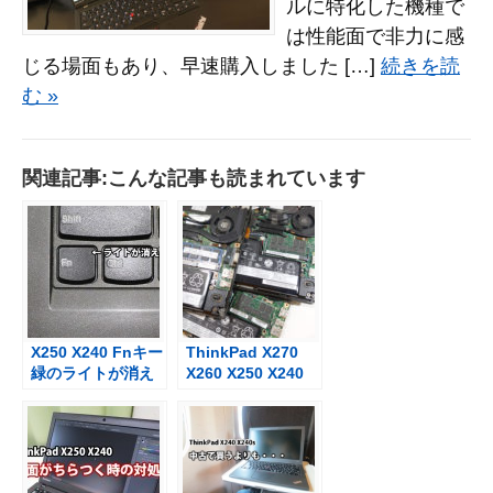
ルに特化した機種で
は性能面で非力に感
じる場面もあり、早速購入しました […]
続きを読
む »
関連記事:こんな記事も読まれています
X250 X240 Fnキー
ThinkPad X270
緑のライトが消え
X260 X250 X240
てファンクション
メモリ交換と互換
キーが押せない場
性
合