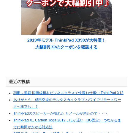
2019年モデル ThinkPad X390が大特価！
大幅割引中のクーポンを確認する
最近の投稿
羽田～那覇 国際線機材ビジネスクラスで快適お仕事中 ThinkPad X13
ありがとう！成田空港のデルタスカイクラブ ハワイでリモートワー
クへ旅立ち！？
ThinkPadのスピーカーが壊れた とメールが来たので・・・
ThinkPad X1 Carbon Yoga 2019 LTEが遅い（3G固定） つながるま
でに時間がかかる対処法