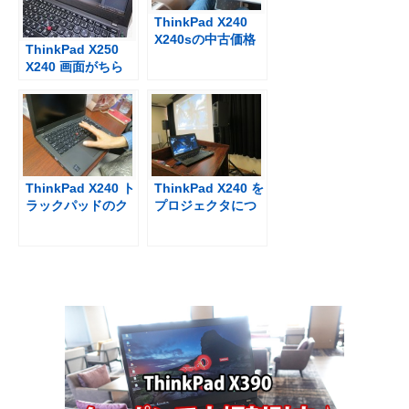
ThinkPad X240
X240sの中古価格
ThinkPad X250
を調査 新品で買う
X240 画面がちら
方が安い場合も
つく、暗くなる対
処法
ThinkPad X240 ト
ThinkPad X240 を
ラックパッドのク
プロジェクタにつ
リック感が新しい
なげて映画上映会
（2014年４月到着
機種）