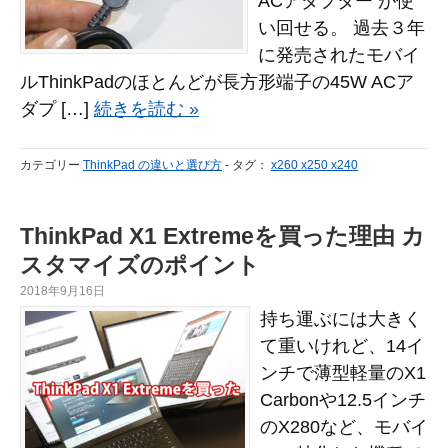
ACアダプター が使
い回せる。 過去３年
に発売されたモバイ
ルThinkPadのほとんどが長方形端子の45W ACア
ダプ […]
続きを読む »
カテゴリー
ThinkPad の違いと選び方
-
タグ：
x260 x250 x240
ThinkPad X1 Extremeを買った理由 カ
スタマイズのポイント
2018年9月16日
持ち運ぶには大きく
て重いけれど、14イ
ンチで薄型軽量のX1
Carbonや12.5インチ
のX280など、モバイ