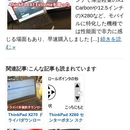
ンチで薄型軽量のX1
Carbonや12.5インチ
のX280など、モバイ
ルに特化した機種で
は性能面で非力に感
じる場面もあり、早速購入しました […]
続きを読
む »
関連記事:こんな記事も読まれています
ThinkPad X270 ド
ThinkPad X260 セ
ライバダウンロー
ンターボタン スク
ド 無線LANがつな
ロール時のカーソ