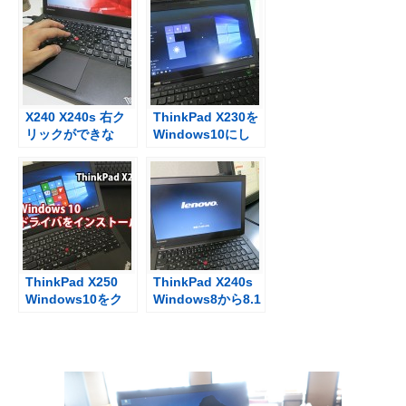
がらない、画面表
ルがおかしい
示がおかしいとき
X240 X240s 右ク
ThinkPad X230を
リックができな
Windows10にし
い、ダブルクリッ
たらトラックポイ
クがやりづらい場
ントの感度が調整
合は？
できない
ThinkPad X250
ThinkPad X240s
Windows10をク
Windows8から8.1
リーンインストー
に勝手にアップデ
ル後、ドライバを
ート？！
インストール