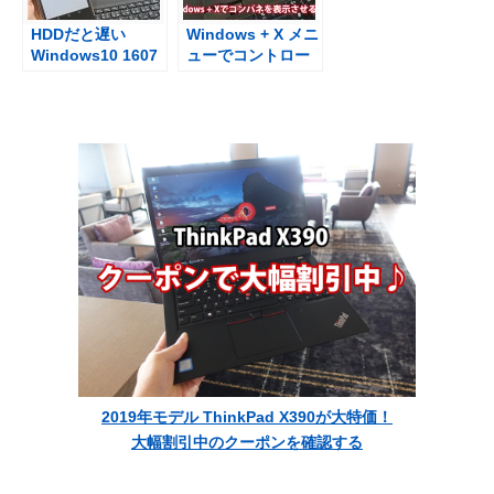
HDDだと遅い
Windows + X メニ
Windows10 1607
ューでコントロー
アニバーサリーア
ルパネルを表示さ
ップデートの更新
せる Creators
時間
Update後
2019年モデル ThinkPad X390が大特価！
大幅割引中のクーポンを確認する