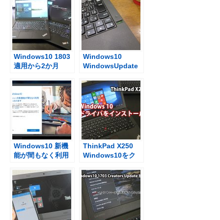
Windows10 1803
Windows10
適用から2か月
WindowsUpdate
Windows7から乗
後に指紋認証が使
り換えるのに便利
えなくなる→その
な設定
後のUpdateで解決
Windows10 新機
ThinkPad X250
能が間もなく利用
Windows10をク
可能になります と
リーンインストー
表示されたけ
ル後、ドライバを
ど・・・
インストール