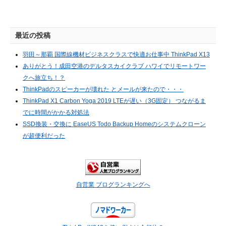
最近の投稿
羽田～那覇 国際線機材ビジネスクラスで快適お仕事中 ThinkPad X13
ありがとう！成田空港のデルタスカイクラブ ハワイでリモートワー
クへ旅立ち！？
ThinkPadのスピーカーが壊れた とメールが来たので・・・
ThinkPad X1 Carbon Yoga 2019 LTEが遅い（3G固定） つながるま
でに時間がかかる対処法
SSD換装・交換に EaseUS Todo Backup Homeのシステムクローン
が超便利だった
自営業 ブログランキングへ