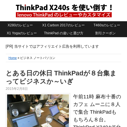
X280のレビュー
X1 Carbon 2017のレビュー
T460sのレビュー
X1 Yogaのレビュー
ThinkPad の違いと選び方
割引クーポン
[PR] 当サイトではアフィリエイト広告を利用しています
Home
» ビジネス ノートパソコン
とある日の休日 ThinkPadが８台集ま
ってビジネスか～いぎ
2015年2月8日
午前11時 麻布十番の
カフェ ムーニに８人
で集合 ThinkPadも
もちろん８台。