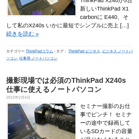
ThinkPad X240が5台
新しいThinkPad X1
carbonに E440、そ
して私のX240s いかに最短でシンプルに売上 […]
続きを読む »
カテゴリー
ThinkPadコラム
-
タグ：
ThinkPad ビジネス
,
ビジネス ノートパ
ソコン
,
仕事用 ノートパソコン
撮影現場では必須のThinkPad X240s
仕事に使えるノートパソコン
2015年2月4日
セミナー撮影のお仕
事でピンチ！ セミナ
ーの途中で録画して
いるSDカードの容量