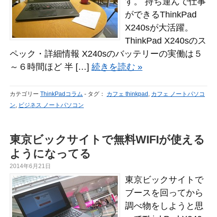
す。 持ち運んで仕事
ができるThinkPad
X240sが大活躍。
ThinkPad X240sのス
ペック・詳細情報 X240sのバッテリーの実働は５
～６時間ほど 半 […]
続きを読む »
カテゴリー
ThinkPadコラム
-
タグ：
カフェ thinkpad
,
カフェ ノートパソコ
ン
,
ビジネス ノートパソコン
東京ビックサイトで無料WIFIが使える
ようになってる
2014年6月21日
東京ビックサイトで
ブースを回ってから
調べ物をしようと思