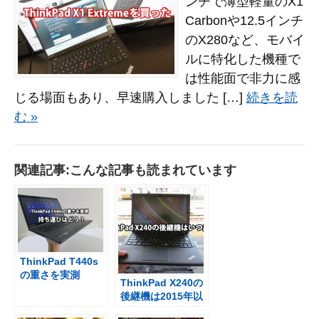
ンチで薄型軽量のX1
Carbonや12.5インチ
のX280など、モバイ
ルに特化した機種で
は性能面で非力に感
じる場面もあり、早速購入しました […]
続きを読
む »
関連記事:こんな記事も読まれています
ThinkPad T440s
の重さを実測
ThinkPad X240の
X240sに比べて持
後継機は2015年以
ち運びはどうか
降かも？！