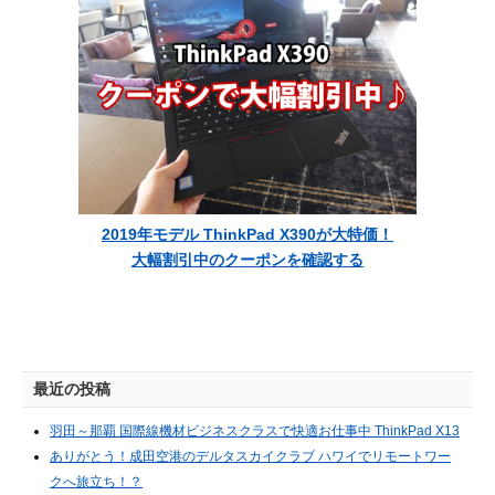
2019年モデル ThinkPad X390が大特価！
大幅割引中のクーポンを確認する
最近の投稿
羽田～那覇 国際線機材ビジネスクラスで快適お仕事中 ThinkPad X13
ありがとう！成田空港のデルタスカイクラブ ハワイでリモートワー
クへ旅立ち！？