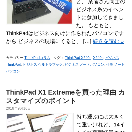
と、 業者さん同士の
ビジネス系のイベン
トに参加してきまし
た。 もともと、
ThinkPadはビジネス向けに作られたパソコンです
から ビジネスの現場にくると、 […]
続きを読む »
カテゴリー
ThinkPadコラム
-
タグ：
ThinkPad X240s
,
X240s
,
ビジネス
ThinkPad
,
ビジネス ウルトラブック
,
ビジネス ノートパソコン
,
仕事 ノート
パソコン
ThinkPad X1 Extremeを買った理由 カ
スタマイズのポイント
2018年9月16日
持ち運ぶには大きく
て重いけれど、14イ