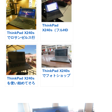
ThinkPad
X240s（フルHD
ThinkPad X240s
IPS）オーナーの
でロサンゼルス行
CHKAKIさんとお
きのチケットを予
会いしました
約
ThinkPad X240s
でフォトショップ
ThinkPad X240s
in 東京ビックサイ
を使い始めてそろ
ト
そろ１年