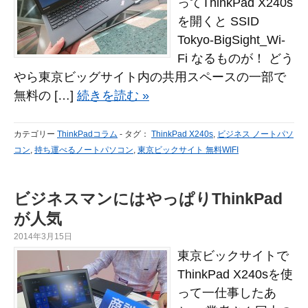
ってThinkPad X240s
を開くと SSID
Tokyo-BigSight_Wi-
Fi なるものが！ どう
やら東京ビッグサイト内の共用スペースの一部で
無料の […]
続きを読む »
カテゴリー
ThinkPadコラム
-
タグ：
ThinkPad X240s
,
ビジネス ノートパソ
コン
,
持ち運べるノートパソコン
,
東京ビックサイト 無料WIFI
ビジネスマンにはやっぱりThinkPad
が人気
2014年3月15日
東京ビックサイトで
ThinkPad X240sを使
って一仕事したあ