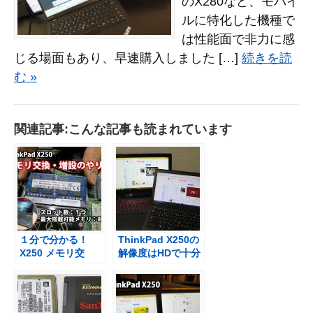
のX280など、モバイ
ルに特化した機種で
は性能面で非力に感
じる場面もあり、早速購入しました […]
続きを読
む »
関連記事:こんな記事も読まれています
１分で分かる！
ThinkPad X250の
X250 メモリ交
解像度はHDで十分
換・増設方法【映
だと4K液晶を使っ
像】
てみて思った