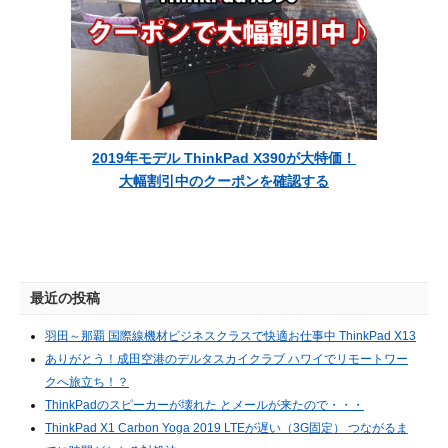
2019年モデル ThinkPad X390が大特価！
大幅割引中のクーポンを確認する
最近の投稿
羽田～那覇 国際線機材ビジネスクラスで快適お仕事中 ThinkPad X13
ありがとう！成田空港のデルタスカイクラブ ハワイでリモートワー
クへ旅立ち！？
ThinkPadのスピーカーが壊れた とメールが来たので・・・
ThinkPad X1 Carbon Yoga 2019 LTEが遅い（3G固定） つながるま