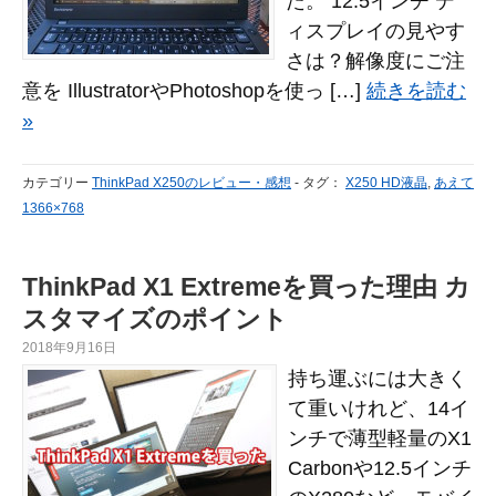
た。 12.5インチ デ
ィスプレイの見やす
さは？解像度にご注
意を IllustratorやPhotoshopを使っ […]
続きを読む
»
カテゴリー
ThinkPad X250のレビュー・感想
-
タグ：
X250 HD液晶
,
あえて
1366×768
ThinkPad X1 Extremeを買った理由 カ
スタマイズのポイント
2018年9月16日
持ち運ぶには大きく
て重いけれど、14イ
ンチで薄型軽量のX1
Carbonや12.5インチ