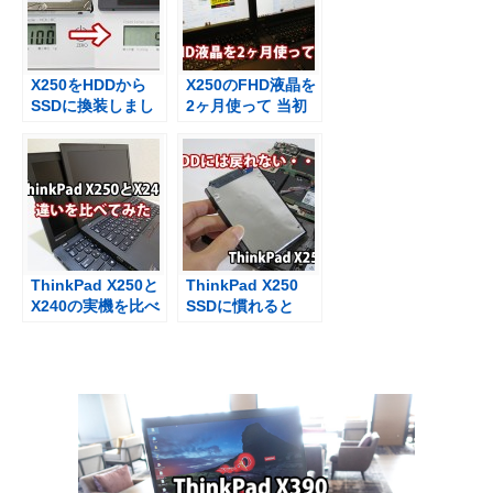
X250をHDDから
X250のFHD液晶を
SSDに換装しまし
2ヶ月使って 当初
た 40g軽量化！
は「失敗したかな
【１分ダイジェス
～」と感じました
ト動画】
が・・・
ThinkPad X250と
ThinkPad X250
X240の実機を比べ
SSDに慣れると
て感じたこと
HDDにはもう戻れ
ない