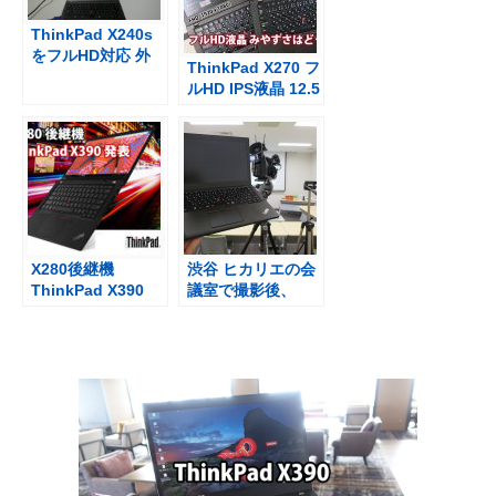
ThinkPad X240s
をフルHD対応 外
ThinkPad X270 フ
部液晶モニターに
ルHD IPS液晶 12.5
つなげてマルチデ
インチの見やすさ
ィスプレイ
はどう？
X280後継機
渋谷 ヒカリエの会
ThinkPad X390
議室で撮影後、
13.3インチ発表 縦
ThinkPad X250と
横サイズ拡大、重
MacBook
量増をどうとるか