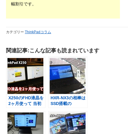
幅割引です。
カテゴリー
ThinkPadコラム
関連記事:こんな記事も読まれています
X250のFHD液晶を
HXR-NX3の相棒は
2ヶ月使って 当初
SSD搭載の
は「失敗したかな
ThinkPad X250 動
～」と感じました
画編集機として活
が・・・
躍中