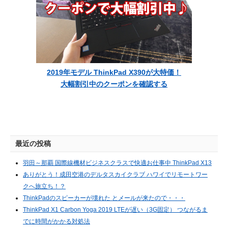
2019年モデル ThinkPad X390が大特価！
大幅割引中のクーポンを確認する
最近の投稿
羽田～那覇 国際線機材ビジネスクラスで快適お仕事中 ThinkPad X13
ありがとう！成田空港のデルタスカイクラブ ハワイでリモートワー
クへ旅立ち！？
ThinkPadのスピーカーが壊れた とメールが来たので・・・
ThinkPad X1 Carbon Yoga 2019 LTEが遅い（3G固定） つながるま
でに時間がかかる対処法