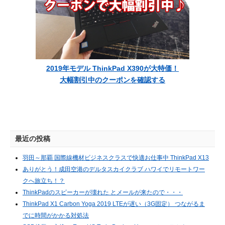
2019年モデル ThinkPad X390が大特価！
大幅割引中のクーポンを確認する
最近の投稿
羽田～那覇 国際線機材ビジネスクラスで快適お仕事中 ThinkPad X13
ありがとう！成田空港のデルタスカイクラブ ハワイでリモートワー
クへ旅立ち！？
ThinkPadのスピーカーが壊れた とメールが来たので・・・
ThinkPad X1 Carbon Yoga 2019 LTEが遅い（3G固定） つながるま
でに時間がかかる対処法