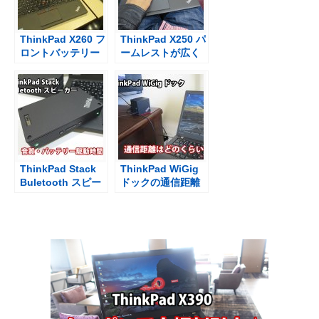
ThinkPad X260 フ
ThinkPad X250 パ
ロントバッテリー
ームレストが広く
なし、リア3セルの
てキーボードが打
重さと駆動時間
ちやすくなった
ThinkPad Stack
ThinkPad WiGig
Buletooth スピー
ドックの通信距離
カーの音質は？サ
は？ T460sをホテ
イズ・バッテリー
ルの部屋でドッキ
駆動時間
ング