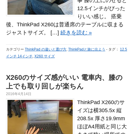
事 膝の上にのせると
12.5インチがぴった
りいい感じ。 搭乗
後、ThinkPad X260は普通席のテーブルに収まる
ジャストサイズ。 […]
続きを読む »
カテゴリー
ThinkPad の違いと選び方
,
ThinkPadと旅に出よう
-
タグ：
12.5
インチ 14インチ
,
X260 サイズ
X260のサイズ感がいい 電車内、膝の
上でも取り回しが楽ちん
2016年4月14日
ThinkPad X260のサ
イズは横305.5x 縦
208.5x 厚さ19.9mm
ほぼA4用紙と同じ大