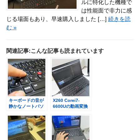
ルに特化した機種で
は性能面で非力に感
じる場面もあり、早速購入しました […]
続きを読
む »
関連記事:こんな記事も読まれています
キーボードの音が
X260 Corei7-
静かなノートパソ
6600Uの動画変換
コン X250
時間 Adobe
Medeia Encorder