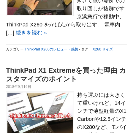
きさで狭い場所での
取り回しが抜群です
京浜急行で移動中、
ThinkPad X260 をかばんから取り出す。 電車内
[…]
続きを読む »
カテゴリー
ThinkPad X260のレビュー・感想
-
タグ：
X260 サイズ
ThinkPad X1 Extremeを買った理由 カ
スタマイズのポイント
2018年9月16日
持ち運ぶには大きく
て重いけれど、14イ
ンチで薄型軽量のX1
Carbonや12.5インチ
のX280など、モバイ