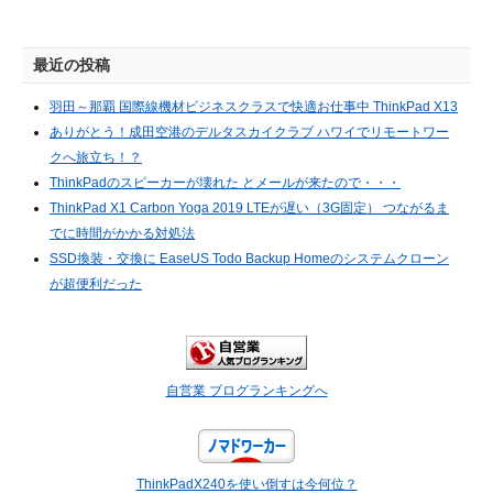
最近の投稿
羽田～那覇 国際線機材ビジネスクラスで快適お仕事中 ThinkPad X13
ありがとう！成田空港のデルタスカイクラブ ハワイでリモートワー
クへ旅立ち！？
ThinkPadのスピーカーが壊れた とメールが来たので・・・
ThinkPad X1 Carbon Yoga 2019 LTEが遅い（3G固定） つながるま
でに時間がかかる対処法
SSD換装・交換に EaseUS Todo Backup Homeのシステムクローン
が超便利だった
自営業 ブログランキングへ
ThinkPadX240を使い倒すは今何位？