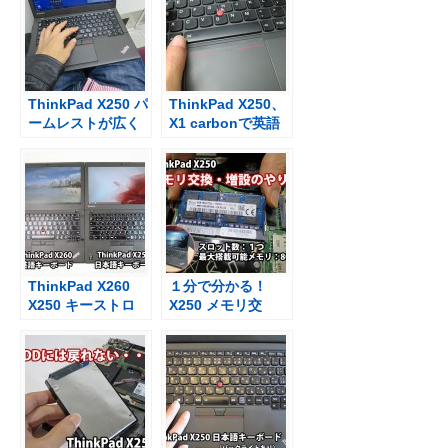
ThinkPad X250 パ
ThinkPad X250、
ームレストが広く
X1 carbonで英語
てキーボードが打
キーボードを選ぶ
ちやすくなった
には？
ThinkPad X260
１分で分かる！
X250 キーストロ
X250 メモリ交
ークとキーピッチ
換・増設方法【映
の違いは？
像】