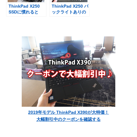
ThinkPad X250
ThinkPad X250 バ
SSDに慣れると
ックライトありの
HDDにはもう戻れ
日本語キーボード
ない
を2ヶ月使ってみて
2019年モデル ThinkPad X390が大特価！
大幅割引中のクーポンを確認する