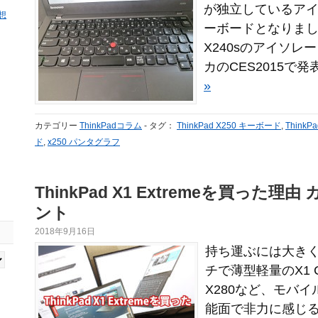
が独立しているア
感想
ーボードとなりました。
X240sのアイソレ
カのCES2015で発
»
カテゴリー
ThinkPadコラム
-
タグ：
ThinkPad X250 キーボード
,
Think
ド
,
x250 パンタグラフ
ThinkPad X1 Extremeを買った
ント
2018年9月16日
持ち運ぶには大きく
チで薄型軽量のX1 C
X280など、モバ
能面で非力に感じ