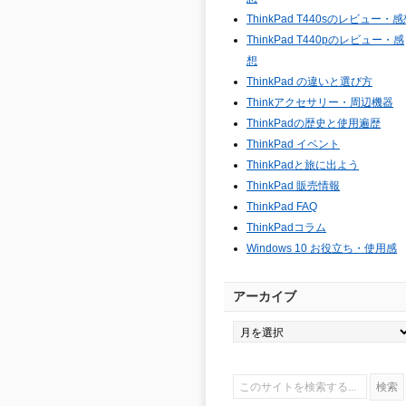
ThinkPad T440sのレビュー・
ThinkPad T440pのレビュー・感
想
ThinkPad の違いと選び方
Thinkアクセサリー・周辺機器
ThinkPadの歴史と使用遍歴
ThinkPad イベント
ThinkPadと旅に出よう
ThinkPad 販売情報
ThinkPad FAQ
ThinkPadコラム
Windows 10 お役立ち・使用感
アーカイブ
ア
ー
カ
イ
ブ