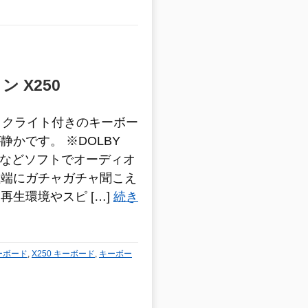
 X250
0 バックライト付きのキーボー
かです。 ※DOLBY
DIOなどソフトでオーディオ
極端にガチャガチャ聞こえ
再生環境やスピ […]
続き
 キーボード
,
X250 キーボード
,
キーボー