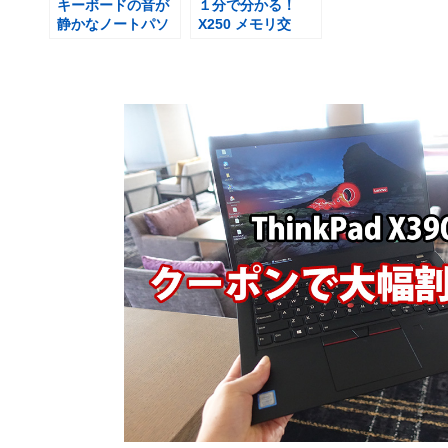
キーボードの音が
１分で分かる！
静かなノートパソ
X250 メモリ交
コン X250
換・増設方法【映
像】