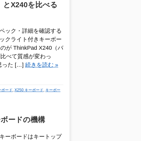
とX240を比べる
50のスペック・詳細を確認する
50のバックライト付きキーボー
ThinkPad X240（バ
と比べて質感が変わっ
った […]
続きを読む »
 キーボード
,
X250 キーボード
,
キーボー
キーボードの機構
30からキーボードはキートップ