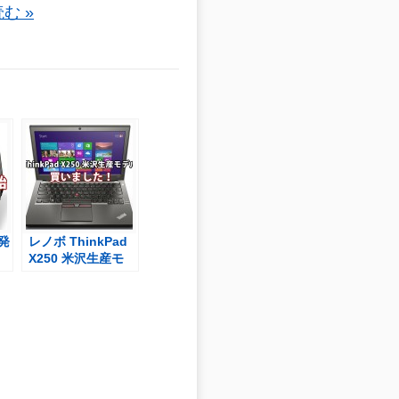
む »
 発
レノボ ThinkPad
X250 米沢生産モ
米
デルを買った
デ
X240sからの乗り
換え