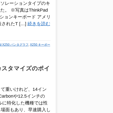
イソレーションタイプのキ
 ※写真はThinkPad
ーションキーボード アメリ
表されたT […]
続きを読む
Pad X250 パンタグラフ
,
X250 キーボー
理由 カスタマイズのポイ
て重いけれど、14イン
arbonや12.5インチの
イルに特化した機種では性
る場面もあり、早速購入し