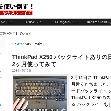
2017のレビュー
T460sのレビュー
X1 Yogaのレビュー
ThinkPad の違
ト広告を利用しています
Home
» X250 キーボード
ク
ThinkPad X250 バックライトあ
2ヶ月使ってみて
ス
2015年5月6日
ー
3月11日に ThinkP
月近くたちました。 Th
ードバックライトっ
ThinkPad X2
る バックライトあ [
ま