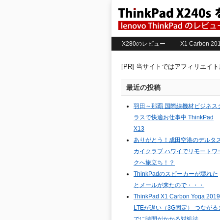
X280のレビュー
X1 Carbon 
[PR] 当サイトではアフィリエイ
最近の投稿
羽田～那覇 国際線機材ビジネス
ラスで快適お仕事中 ThinkPad
X13
ありがとう！成田空港のデルタ
カイクラブ ハワイでリモートワ
クへ旅立ち！？
ThinkPadのスピーカーが壊れた
とメールが来たので・・・
ThinkPad X1 Carbon Yoga 2019
LTEが遅い（3G固定） つながる
でに時間がかかる対処法