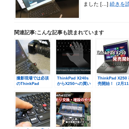
ました […]
続きを読
関連記事:こんな記事も読まれています
撮影現場では必須
ThinkPad X240s
ThinkPad X250
のThinkPad
からX250への買い
売開始！（2月11
X240s 仕事に使え
換えを検討 利点と
日より）一部は
るノートパソコン
欠点
沢生産 日本製モ
ルも