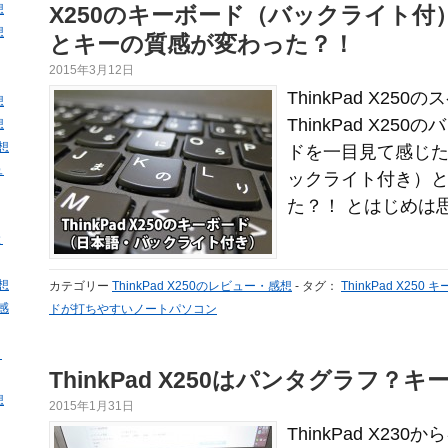
想
X250のキーボード（バックライト付）
想
とキーの質感が変わった？！
2015年3月12日
ThinkPad X2
想
ThinkPad X2
想
感想
ドを一目見て感じたのが 
ュ
ックライト付き）
た？！ とはじめは思
と
感想
カテゴリー
ThinkPad X250のレビュー・感想
-
タグ：
ThinkPad X250
・感
ドが打ちやすいノートパソコン
・
ThinkPad X250はパンタグラフ？
想
2015年1月31日
ThinkPad X2