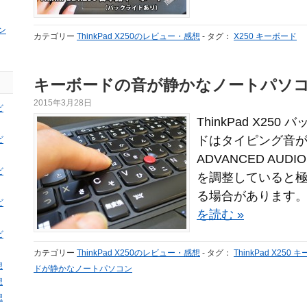
ン
カテゴリー
ThinkPad X250のレビュー・感想
-
タグ：
X250 キーボード
キーボードの音が静かなノートパソコン
2015年3月28日
ビ
ThinkPad X25
ドはタイピング音が静
ビ
ADVANCED AU
ビ
を調整していると
る場合があります。
ビ
を読む »
ビ
カテゴリー
ThinkPad X250のレビュー・感想
-
タグ：
ThinkPad X250
想
ドが静かなノートパソコン
想
想