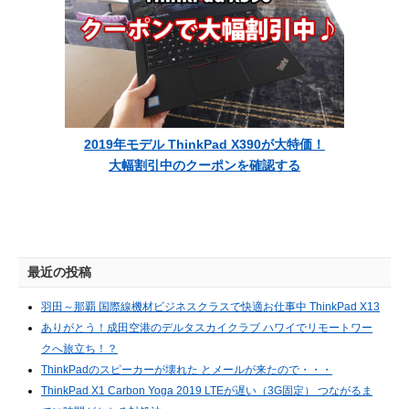
2019年モデル ThinkPad X390が大特価！
大幅割引中のクーポンを確認する
最近の投稿
羽田～那覇 国際線機材ビジネスクラスで快適お仕事中 ThinkPad X13
ありがとう！成田空港のデルタスカイクラブ ハワイでリモートワー
クへ旅立ち！？
ThinkPadのスピーカーが壊れた とメールが来たので・・・
ThinkPad X1 Carbon Yoga 2019 LTEが遅い（3G固定） つながるま