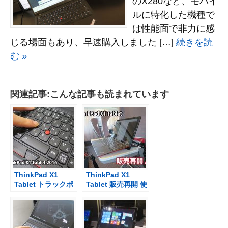
のX280など、モバイ
ルに特化した機種で
は性能面で非力に感
じる場面もあり、早速購入しました […]
続きを読
む »
関連記事:こんな記事も読まれています
ThinkPad X1
ThinkPad X1
Tablet トラックポ
Tablet 販売再開 使
イントを1年半使っ
ってるとかっこい
てみて
い！と言われるこ
とが多い