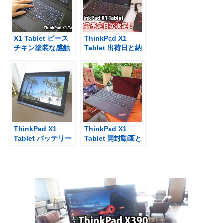
X1 Tablet ピース
ThinkPad X1
チキン塗装な感触
Tablet 出荷日と納
のキーボードでタ
品日がついに決定
イピング
購入後、長かった3
ヶ月・・・
ThinkPad X1
ThinkPad X1
Tablet バッテリー
Tablet 開封動画と
駆動時間 HD動画
1ヶ月目の使用感
再生時