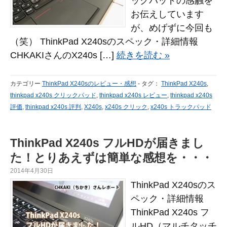
ックパッドの感触を
お伝えしています
が、めげずに今回も
（笑） ThinkPad X240sのスペック・詳細情報
CHKAKIさんのX240s […]
続きを読む »
カテゴリー
ThinkPad X240sのレビュー・感想
-
タグ：
ThinkPad X240s
,
thinkpad x240s クリックパッド
,
thinkpad x240s レビュー
,
thinkpad x240s
評価
,
thinkpad x240s 評判
,
X240s
,
x240s クリック
,
x240s トラックパッド
ThinkPad X240s フルHDが届きまし
た！とりあえずは簡単な感想を・・・
2014年4月30日
ThinkPad X240sのス
ペック・詳細情報
ThinkPad X240s フ
ルHD（マルチタッチ