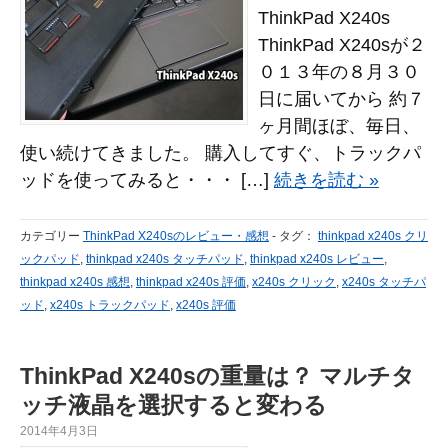
ThinkPad X240s
ThinkPad X240sが２
０１３年の８月３０
日に届いてから 約７
ヶ月間ほぼ、毎日、
使い続けてきました。 購入してすぐ、トラックパ
ッドを使ってみると・・・ […]
続きを読む »
カテゴリー
ThinkPad X240sのレビュー・感想
-
タグ：
thinkpad x240s クリ
ックパッド
,
thinkpad x240s タッチパッド
,
thinkpad x240s レビュー
,
thinkpad x240s 感想
,
thinkpad x240s 評価
,
x240s クリック
,
x240s タッチパ
ッド
,
x240s トラックパッド
,
x240s 評価
ThinkPad X240sの重量は？ マルチタ
ッチ液晶を選択すると変わる
2014年4月3日