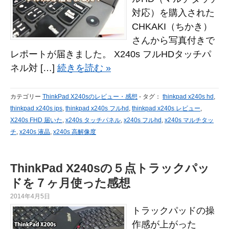
対応）を購入された
CHKAKI（ちかき）
さんから写真付きで
レポートが届きました。 X240s フルHDタッチパ
ネル対 […]
続きを読む »
カテゴリー
ThinkPad X240sのレビュー・感想
-
タグ：
thinkpad x240s hd
,
thinkpad x240s ips
,
thinkpad x240s フルhd
,
thinkpad x240s レビュー
,
X240s FHD 届いた
,
x240s タッチパネル
,
x240s フルhd
,
x240s マルチタッ
チ
,
x240s 液晶
,
x240s 高解像度
ThinkPad X240sの５点トラックパッ
ドを７ヶ月使った感想
2014年4月5日
トラックパッドの操
作感が上がった