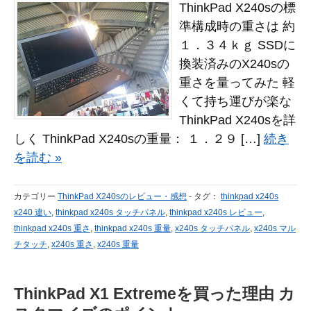
ThinkPad X240sの標
準構成時の重さは 約
１．３４ｋｇ SSDに
換装済みのX240sの
重さを量ってみた 軽
くて持ち運びが楽な
ThinkPad X240sを詳
しく ThinkPad X240sの重量： １．２９ […]
続き
を読む »
カテゴリー
ThinkPad X240sのレビュー・感想
-
タグ：
thinkpad x240s
x240 違い
,
thinkpad x240s タッチパネル
,
thinkpad x240s レビュー
,
thinkpad x240s 重さ
,
thinkpad x240s 重量
,
x240s タッチパネル
,
x240s マル
チタッチ
,
x240s 重さ
,
x240s 重量
ThinkPad X1 Extremeを買った理由 カ