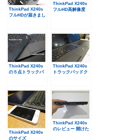
ThinkPad X240s
ThinkPad X240s
フルHD高解像度
フルHDが届きまし
マルチタッチ非対
た！とりあえずは
応はないのか？
簡単な感想
を・・・
ThinkPad X240s
ThinkPad X240s
の５点トラックパ
トラックパッドク
ッドを７ヶ月使っ
リック感の変化
た感想
ThinkPad X240s
のレビュー 開けた
ThinkPad X240s
瞬間、持ち運びた
のサイズ