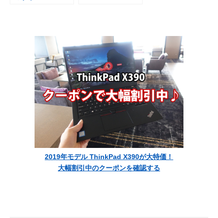
くなったウルトラ
iphone5sと比べて
ブック
みる
2019年モデル ThinkPad X390が大特価！
大幅割引中のクーポンを確認する