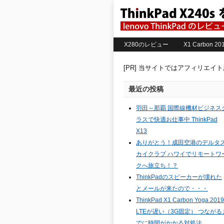
X280のレビュー
X1 Carbon 
[PR] 当サイトではアフィリエイ
最近の投稿
羽田～那覇 国際線機材ビジネス
ラスで快適お仕事中 ThinkPad
X13
ありがとう！成田空港のデルタ
カイクラブ ハワイでリモートワ
クへ旅立ち！？
ThinkPadのスピーカーが壊れた
とメールが来たので・・・
ThinkPad X1 Carbon Yoga 2019
LTEが遅い（3G固定） つながる
でに時間がかかる対処法