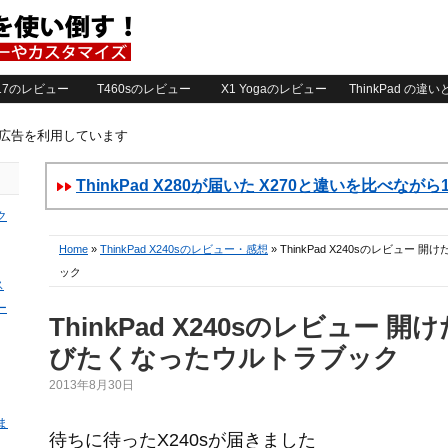
2017のレビュー
T460sのレビュー
X1 Yogaのレビュー
ThinkPad の違
ト広告を利用しています
ThinkPad X280が届いた X270と違いを比べなが
ク
Home
»
ThinkPad X240sのレビュー・感想
» ThinkPad X240sのレビュ
ック
ス
ー
ThinkPad X240sのレビュー 
びたくなったウルトラブック
2013年8月30日
ま
待ちに待ったX240sが届きました