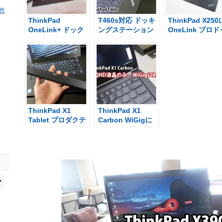
感想
ThinkPad
T460s対応 ドッキ
ThinkPad X250
OneLink+ ドック
ングステーション
OneLink プロド
を購入 X1 Carbon
OneLink+は使用
クは使えるのか
2016、X1 Yoga、
不可
Yoga260に対応
ThinkPad X1
ThinkPad X1
Tablet プロダクテ
Carbon WiGigに
ィビティーモジュ
対応 WQHD液晶の
ールに時代を感じ
み
る