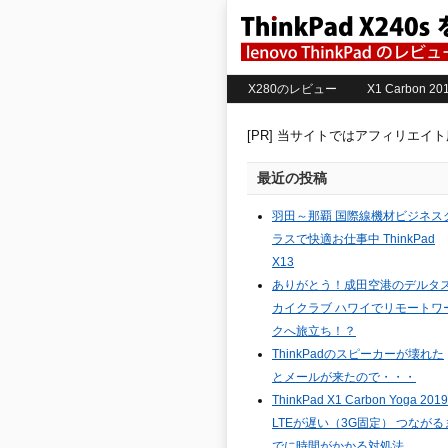
X280のレビュー
X1 Carbon 
[PR] 当サイトではアフィリエイ
最近の投稿
羽田～那覇 国際線機材ビジネス
ラスで快適お仕事中 ThinkPad
X13
ありがとう！成田空港のデルタ
カイクラブ ハワイでリモートワ
クへ旅立ち！？
ThinkPadのスピーカーが壊れた
とメールが来たので・・・
ThinkPad X1 Carbon Yoga 2019
LTEが遅い（3G固定） つながる
でに時間がかかる対処法