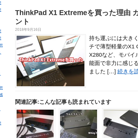
想
想
ThinkPad X1 Extremeを買った
ント
2018年9月16日
想
持ち運ぶには大きく
想
感想
チで薄型軽量のX1 C
ュ
X280など、モバ
能面で非力に感じ
ました […]
続きを読
と
感想
・感
関連記事:こんな記事も読まれています
・
想