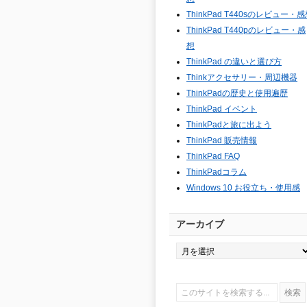
ThinkPad T440sのレビュー・
ThinkPad T440pのレビュー・感
想
ThinkPad の違いと選び方
Thinkアクセサリー・周辺機器
ThinkPadの歴史と使用遍歴
ThinkPad イベント
ThinkPadと旅に出よう
ThinkPad 販売情報
ThinkPad FAQ
ThinkPadコラム
Windows 10 お役立ち・使用感
アーカイブ
ア
ー
カ
イ
ブ