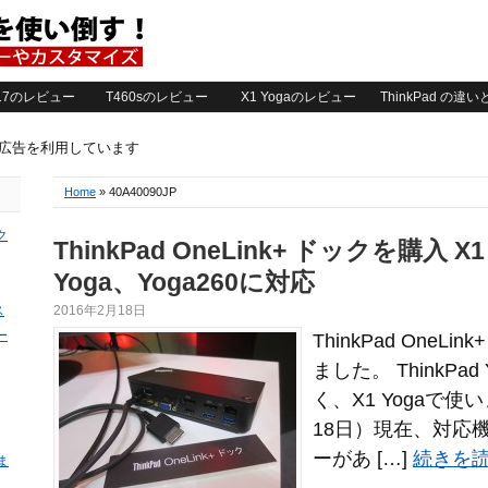
2017のレビュー
T460sのレビュー
X1 Yogaのレビュー
ThinkPad の違
ト広告を利用しています
Home
» 40A40090JP
ク
ThinkPad OneLink+ ドックを購入 X1 
Yoga、Yoga260に対応
ス
2016年2月18日
ー
ThinkPad One
ました。 ThinkPad
く、X1 Yogaで使
18日）現在、対応機種
ーがあ […]
続きを読
ま