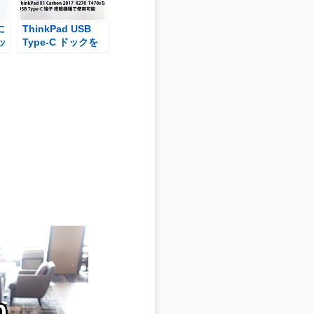
に
ThinkPad USB
ッ
Type-C ドックを
買った X1 Carbon
2017 X270 T470s
などで使用可能