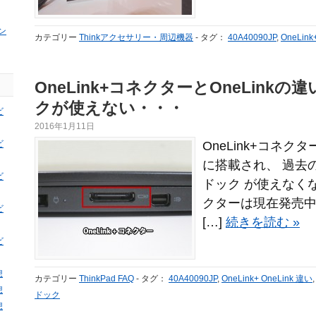
ン
カテゴリー
Thinkアクセサリー・周辺機器
-
タグ：
40A40090JP
,
OneLin
OneLink+コネクターとOneLink
クが使えない・・・
ビ
2016年1月11日
ビ
OneLink+コネク
に搭載され、 過去の Th
ビ
ドック が使えなくなり
クターは現在発売中のThi
ビ
[…]
続きを読む »
ビ
想
カテゴリー
ThinkPad FAQ
-
タグ：
40A40090JP
,
OneLink+ OneLink 違い
想
ドック
想