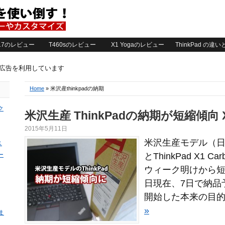
2017のレビュー
T460sのレビュー
X1 Yogaのレビュー
ThinkPad の違
ト広告を利用しています
Home
» 米沢産thinkpadの納期
ク
米沢生産 ThinkPadの納期が短縮傾向 X2
2015年5月11日
米沢生産モデル（日本製
ス
ー
とThinkPad X1
ウィーク明けから短
日現在、7日で納品
開始した本来の目的「
»
ま