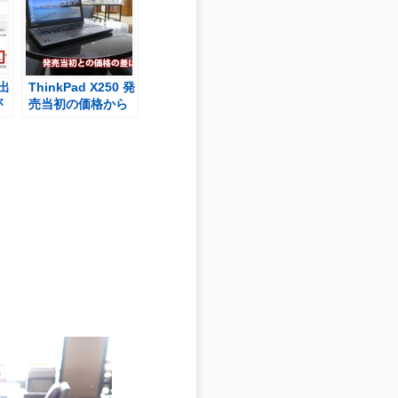
 出
ThinkPad X250 発
が
売当初の価格から
モ
どれだけ安くなっ
てるか