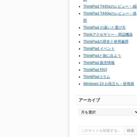
ThinkPad T440sのレビュー・
ThinkPad T440pのレビュー・感
想
ThinkPad の違いと選び方
Thinkアクセサリー・周辺機器
ThinkPadの歴史と使用遍歴
ThinkPad イベント
ThinkPadと旅に出よう
ThinkPad 販売情報
ThinkPad FAQ
ThinkPadコラム
Windows 10 お役立ち・使用感
アーカイブ
ア
ー
カ
イ
ブ