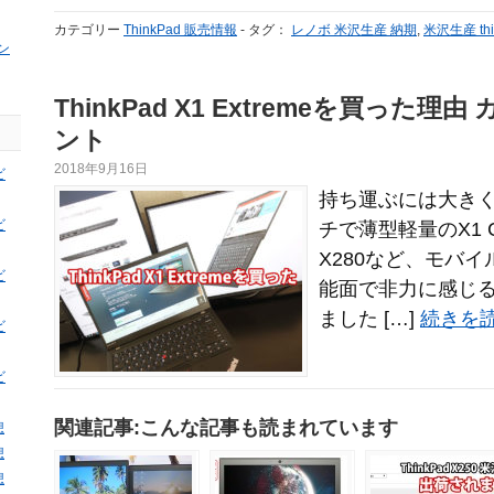
カテゴリー
ThinkPad 販売情報
-
タグ：
レノボ 米沢生産 納期
,
米沢生産 thi
ン
ThinkPad X1 Extremeを買った
ント
2018年9月16日
ビ
持ち運ぶには大きく
ビ
チで薄型軽量のX1 C
X280など、モバ
ビ
能面で非力に感じ
ました […]
続きを読
ビ
ビ
関連記事:こんな記事も読まれています
想
想
想