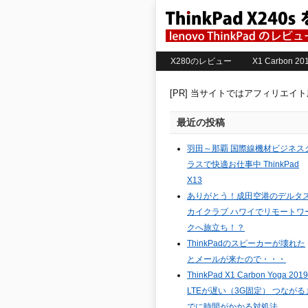
X280のレビュー
X1 Carbon 
[PR] 当サイトではアフィリエイ
最近の投稿
羽田～那覇 国際線機材ビジネス
ラスで快適お仕事中 ThinkPad
X13
ありがとう！成田空港のデルタ
カイクラブ ハワイでリモートワ
クへ旅立ち！？
ThinkPadのスピーカーが壊れた
とメールが来たので・・・
ThinkPad X1 Carbon Yoga 2019
LTEが遅い（3G固定） つながる
でに時間がかかる対処法