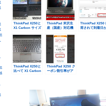
想
想
ThinkPad X250と
ThinkPad 米沢生
ThinkPad X250
想
X1 Carbon サイズ
産（国産）対応機
荷されて到着日
想
を比較
種はX250とX1
確定（米沢生産
感想
carbon
デル）
ュ
と
ThinkPad X250と
ThinkPad X250 ク
感想
比べて X1 Carbon
ーポン割引率がア
・感
日本語キーボード
ップしたプレミア
の不満点
ムパッケージ
・
想