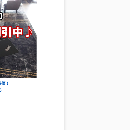
大特価！
る