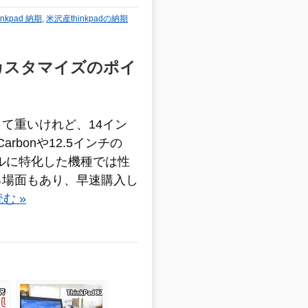
nkpad 納期
,
米沢産thinkpadの納期
理由 カスタマイズのポイ
て重いけれど、14イン
arbonや12.5インチの
イルに特化した機種では性
る場面もあり、早速購入し
む »