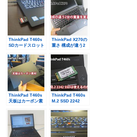
ThinkPad T460s
ThinkPad X270の
SDカードスロット
重さ 構成が違う2
から直接動画の取
台の重量を実測 持
り込み
ち運びはどう？
ThinkPad T460s
ThinkPad T460s
天板はカーボン素
M.2 SSD 2242
材 X1 Carbonと同
WWANカードの代
じ材質だけ
わりに認識する
ど・・・
か？