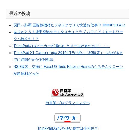
最近の投稿
羽田～那覇 国際線機材ビジネスクラスで快適お仕事中 ThinkPad X13
ありがとう！成田空港のデルタスカイクラブ ハワイでリモートワー
クへ旅立ち！？
ThinkPadのスピーカーが壊れた とメールが来たので・・・
ThinkPad X1 Carbon Yoga 2019 LTEが遅い（3G固定） つながるま
でに時間がかかる対処法
SSD換装・交換に EaseUS Todo Backup Homeのシステムクローン
が超便利だった
自営業 ブログランキングへ
ThinkPadX240を使い倒すは今何位？