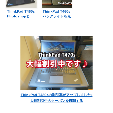
ThinkPad T460s
ThinkPad T460s
Photoshopと
バックライトを点
Illustratorを使っ
灯してご機嫌タイ
てサイト制作
ピング
ThinkPad T480sの割引率がアップしました♪
大幅割引中のクーポンを確認する