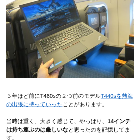
３年ほど前にT460sの２つ前のモデル
T440sを熱海
の出張に持っていった
ことがあります。
当時は重く、大きく感じて、やっぱり、
14インチ
は持ち運ぶのは厳しいな
と思ったのを記憶してま
す。