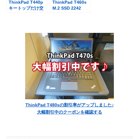
ThinkPad T440p
ThinkPad T460s
キートップだけ交
M.2 SSD 2242
換出来ないのでヤ
WWANカードの代
フオクでキーボー
わりに認識する
ドを購入
か？
ThinkPad T480sの割引率がアップしました♪
大幅割引中のクーポンを確認する