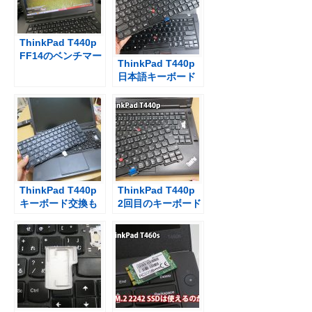
ThinkPad T440p
FF14のベンチマー
ThinkPad T440p
ク結果
日本語キーボード
バックライトなし
が届いた
ThinkPad T440p
ThinkPad T440p
キーボード交換も
2回目のキーボード
キーの爪を折る不
交換 T480pが日本
測の事態・・・
販売されるといい
な