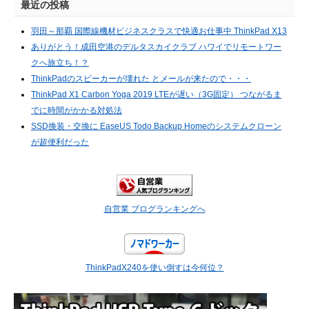
最近の投稿
羽田～那覇 国際線機材ビジネスクラスで快適お仕事中 ThinkPad X13
ありがとう！成田空港のデルタスカイクラブ ハワイでリモートワー
クへ旅立ち！？
ThinkPadのスピーカーが壊れた とメールが来たので・・・
ThinkPad X1 Carbon Yoga 2019 LTEが遅い（3G固定） つながるま
でに時間がかかる対処法
SSD換装・交換に EaseUS Todo Backup Homeのシステムクローン
が超便利だった
自営業 ブログランキングへ
ThinkPadX240を使い倒すは今何位？