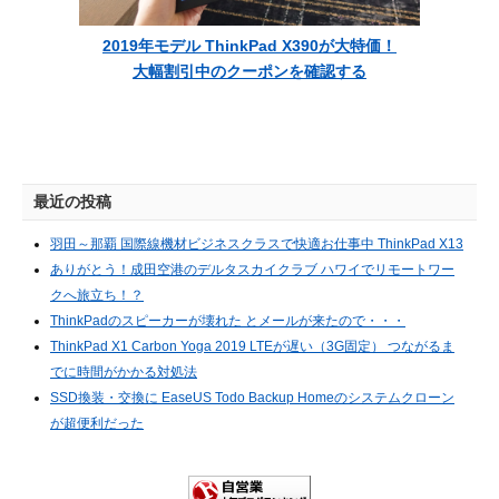
2019年モデル ThinkPad X390が大特価！
大幅割引中のクーポンを確認する
最近の投稿
羽田～那覇 国際線機材ビジネスクラスで快適お仕事中 ThinkPad X13
ありがとう！成田空港のデルタスカイクラブ ハワイでリモートワー
クへ旅立ち！？
ThinkPadのスピーカーが壊れた とメールが来たので・・・
ThinkPad X1 Carbon Yoga 2019 LTEが遅い（3G固定） つながるま
でに時間がかかる対処法
SSD換装・交換に EaseUS Todo Backup Homeのシステムクローン
が超便利だった