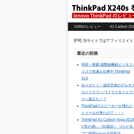
X280のレビュー
X1 Carbon 
[PR] 当サイトではアフィリエイ
最近の投稿
羽田～那覇 国際線機材ビジネス
ラスで快適お仕事中 ThinkPad
X13
ありがとう！成田空港のデルタ
カイクラブ ハワイでリモートワ
クへ旅立ち！？
ThinkPadのスピーカーが壊れた
とメールが来たので・・・
ThinkPad X1 Carbon Yoga 2019
LTEが遅い（3G固定） つながる
でに時間がかかる対処法