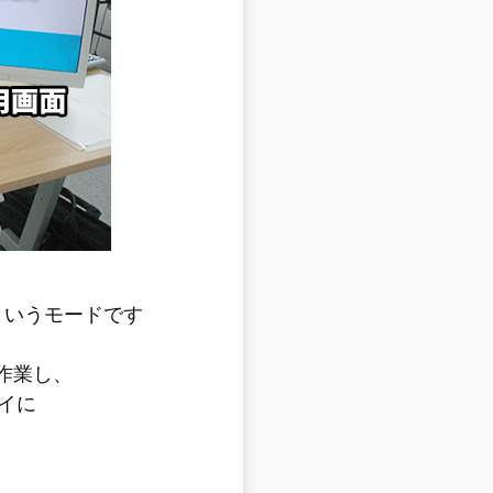
というモードです
作業し、
イに