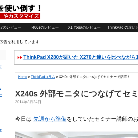
2017のレビュー
T460sのレビュー
X1 Yogaのレビュー
ThinkPad の違
ト広告を利用しています
ThinkPad X280が届いた X270と違いを比べなが
ク
Home
»
ThinkPadコラム
» X240s 外部モニタにつなげてセミナーで活躍！
ス
X240s 外部モニタにつなげてセ
ー
2014年8月24日
今日は
先週から準備
をしていたセミナー講師の
ま