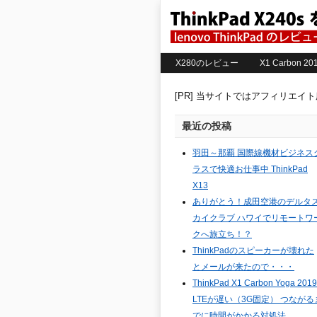
X280のレビュー
X1 Carbon 
[PR] 当サイトではアフィリエイ
最近の投稿
羽田～那覇 国際線機材ビジネス
ラスで快適お仕事中 ThinkPad
X13
ありがとう！成田空港のデルタ
カイクラブ ハワイでリモートワ
クへ旅立ち！？
ThinkPadのスピーカーが壊れた
とメールが来たので・・・
ThinkPad X1 Carbon Yoga 2019
LTEが遅い（3G固定） つながる
でに時間がかかる対処法