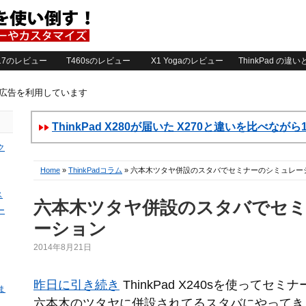
2017のレビュー
T460sのレビュー
X1 Yogaのレビュー
ThinkPad の違
ト広告を利用しています
ThinkPad X280が届いた X270と違いを比べなが
ク
Home
»
ThinkPadコラム
» 六本木ツタヤ併設のスタバでセミナーのシミュレー
ス
六本木ツタヤ併設のスタバでセ
ー
ーション
2014年8月21日
昨日に引き続き
ThinkPad X240sを使ってセ
ま
六本木のツタヤに併設されてるスタバにやってき