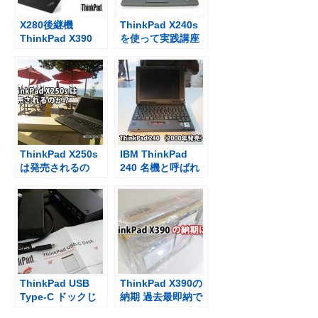
X280後継機
ThinkPad X240s
ThinkPad X390
を使って実践講座
13.3インチ発表 縦
横サイズ拡大、重
量増をどうとるか
ThinkPad X250s
IBM ThinkPad
は発売されるの
240 名機と呼ばれ
か？X250のスペッ
るXシリーズの源
クシートから推測
流
する
ThinkPad USB
ThinkPad X390の
Type-C ドックじ
納期 過去最即納で
ゃなくてThikPad
届いた