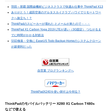
羽田～那覇 国際線機材ビジネスクラスで快適お仕事中 ThinkPad X13
ありがとう！成田空港のデルタスカイクラブ ハワイでリモートワー
クへ旅立ち！？
ThinkPadのスピーカーが壊れた とメールが来たので・・・
ThinkPad X1 Carbon Yoga 2019 LTEが遅い（3G固定） つながるま
でに時間がかかる対処法
SSD換装・交換に EaseUS Todo Backup Homeのシステムクローン
が超便利だった
自営業 ブログランキングへ
ThinkPadX240を使い倒すは今何位？
ThinkPadのモバイルバッテリー X280 X1 Carbon T480s
などで使える