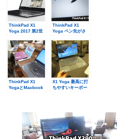
ThinkPad X1
ThinkPad X1
Yoga 2017 第2世
Yoga ペン先がさ
代はシルバー色追
らに書きやすく改
加とThunderbolt
善 2017 第2世代
3搭載
ThinkPad X1
X1 Yoga 最高に打
YogaとMacbook
ちやすいキーボー
air Proを並べて打
ドと神戸へ
ち合わせ