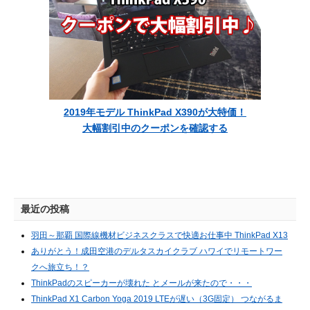
2019年モデル ThinkPad X390が大特価！
大幅割引中のクーポンを確認する
最近の投稿
羽田～那覇 国際線機材ビジネスクラスで快適お仕事中 ThinkPad X13
ありがとう！成田空港のデルタスカイクラブ ハワイでリモートワー
クへ旅立ち！？
ThinkPadのスピーカーが壊れた とメールが来たので・・・
ThinkPad X1 Carbon Yoga 2019 LTEが遅い（3G固定） つながるま