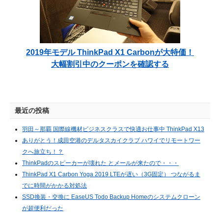
2019年モデル ThinkPad X1 Carbonが大特価！
大幅割引中のクーポンを確認する
最近の投稿
羽田～那覇 国際線機材ビジネスクラスで快適お仕事中 ThinkPad X13
ありがとう！成田空港のデルタスカイクラブ ハワイでリモートワー
クへ旅立ち！？
ThinkPadのスピーカーが壊れた とメールが来たので・・・
ThinkPad X1 Carbon Yoga 2019 LTEが遅い（3G固定） つながるま
でに時間がかかる対処法
SSD換装・交換に EaseUS Todo Backup Homeのシステムクローン
が超便利だった