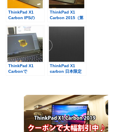
ThinkPad X1
ThinkPad X1
Carbon IPSの
Carbon 2015（第
WQHD液晶かFHD
3世代）が届いた
どっち？ディスプ
レイの選び方
ThinkPad X1
ThinkPad X1
Carbonで
carbon 日本限定
Photoshopと
モデル（500台限
Illustratorを使っ
定国内生産）発売
てチラシ作成
開始