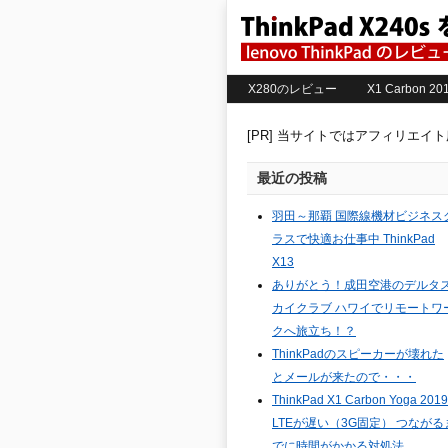
X280のレビュー
X1 Carbon 
[PR] 当サイトではアフィリエイ
最近の投稿
羽田～那覇 国際線機材ビジネス
ラスで快適お仕事中 ThinkPad
X13
ありがとう！成田空港のデルタ
カイクラブ ハワイでリモートワ
クへ旅立ち！？
ThinkPadのスピーカーが壊れた
とメールが来たので・・・
ThinkPad X1 Carbon Yoga 2019
LTEが遅い（3G固定） つながる
でに時間がかかる対処法