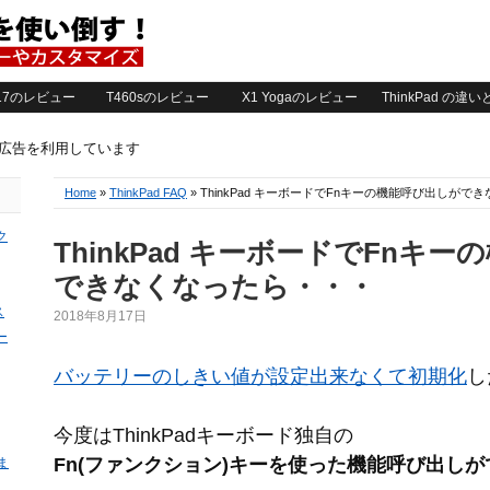
2017のレビュー
T460sのレビュー
X1 Yogaのレビュー
ThinkPad の違
ト広告を利用しています
Home
»
ThinkPad FAQ
» ThinkPad キーボードでFnキーの機能呼び出しが
ク
ThinkPad キーボードでFnキ
できなくなったら・・・
ス
2018年8月17日
ー
バッテリーのしきい値が設定出来なくて初期化
し
今度はThinkPadキーボード独自の
Fn(ファンクション)キーを使った機能呼び出し
ま