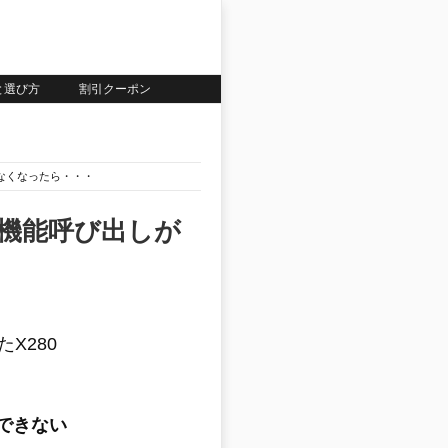
いと選び方
割引クーポン
できなくなったら・・・
ーの機能呼び出しが
たX280
ができない