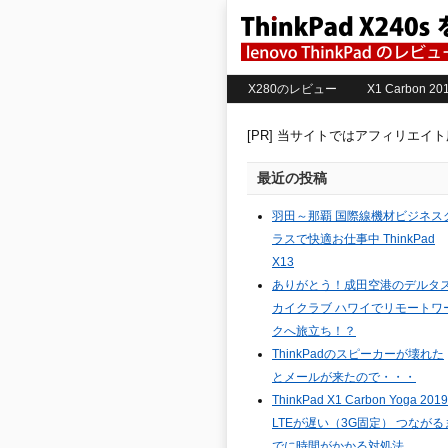
X280のレビュー
X1 Carbon 
[PR] 当サイトではアフィリエイ
最近の投稿
羽田～那覇 国際線機材ビジネス
ラスで快適お仕事中 ThinkPad
X13
ありがとう！成田空港のデルタ
カイクラブ ハワイでリモートワ
クへ旅立ち！？
ThinkPadのスピーカーが壊れた
とメールが来たので・・・
ThinkPad X1 Carbon Yoga 2019
LTEが遅い（3G固定） つながる
でに時間がかかる対処法