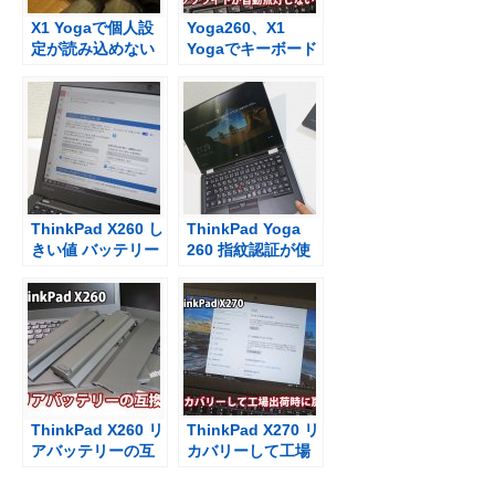
X1 Yogaで個人設
Yoga260、X1
定が読み込めない
Yogaでキーボード
→復元ポイントに
バックライトが自
戻したら復活
動点灯しない場合
Windows10
Windows10
ThinkPad X260 し
ThinkPad Yoga
きい値 バッテリー
260 指紋認証が使
充電のタイミング
えなくなる
を設定出来るよう
Windows10 TH2
に
アップグレード後
ThinkPad X260 リ
ThinkPad X270 リ
アバッテリーの互
カバリーして工場
換性 X250、X240
出荷時に戻す
でも使える
Windows10