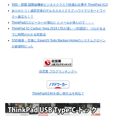
羽田～那覇 国際線機材ビジネスクラスで快適お仕事中 ThinkPad X13
ありがとう！成田空港のデルタスカイクラブ ハワイでリモートワー
クへ旅立ち！？
ThinkPadのスピーカーが壊れた とメールが来たので・・・
ThinkPad X1 Carbon Yoga 2019 LTEが遅い（3G固定） つながるま
でに時間がかかる対処法
SSD換装・交換に EaseUS Todo Backup Homeのシステムクローン
が超便利だった
自営業 ブログランキングへ
ThinkPadX240を使い倒すは今何位？