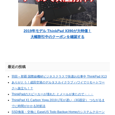
2019年モデル ThinkPad X390が大特価！
大幅割引中のクーポンを確認する
最近の投稿
羽田～那覇 国際線機材ビジネスクラスで快適お仕事中 ThinkPad X13
ありがとう！成田空港のデルタスカイクラブ ハワイでリモートワー
クへ旅立ち！？
ThinkPadのスピーカーが壊れた とメールが来たので・・・
ThinkPad X1 Carbon Yoga 2019 LTEが遅い（3G固定） つながるま
でに時間がかかる対処法
SSD換装・交換に EaseUS Todo Backup Homeのシステムクローン