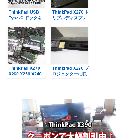
ThinkPad USB
ThinkPad X270 ト
Type-C ドックを
リプルディスプレ
買った X1 Carbon
イで作業効率アッ
2017 X270 T470s
プ X1 Carbon
などで使用可能
2017でも可能
ThinkPad X270
ThinkPad X270 プ
X260 X250 X240
ロジェクターに映
メモリ交換と互換
すには？ USB
性
Type-Cも使えるけ
ど・・・