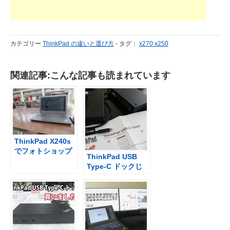
カテゴリー
ThinkPad の違いと選び方
-
タグ：
x270 x250
関連記事:こんな記事も読まれています
ThinkPad X240s
でフォトショップ
ThinkPad USB
in 東京ビックサイ
Type-C ドックじ
ト
ゃなくてThikPad
USB-C ドックだっ
た