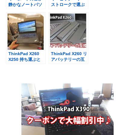
静かなノートパソ
ストロークで選ぶ
コン X250
なら、X250 X1
Carbonどちら？
ThinkPad X260
ThinkPad X260 リ
X250 持ち運ぶと
アバッテリーの互
フリーズする原因
換性 X250、X240
は？
でも使える