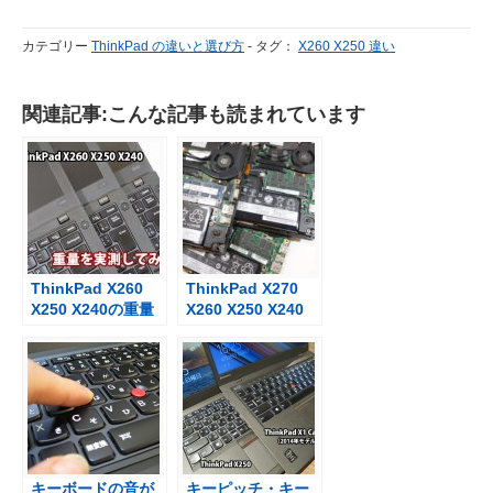
カテゴリー
ThinkPad の違いと選び方
-
タグ：
X260 X250 違い
関連記事:こんな記事も読まれています
ThinkPad X260
ThinkPad X270
X250 X240の重量
X260 X250 X240
を実測
メモリ交換と互換
性
キーボードの音が
キーピッチ・キー