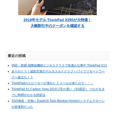
2019年モデル ThinkPad X390が大特価！
大幅割引中のクーポンを確認する
最近の投稿
羽田～那覇 国際線機材ビジネスクラスで快適お仕事中 ThinkPad X13
ありがとう！成田空港のデルタスカイクラブ ハワイでリモートワー
クへ旅立ち！？
ThinkPadのスピーカーが壊れた とメールが来たので・・・
ThinkPad X1 Carbon Yoga 2019 LTEが遅い（3G固定） つながるま
でに時間がかかる対処法
SSD換装・交換に EaseUS Todo Backup Homeのシステムクローン
が超便利だった