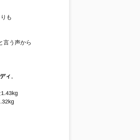
よりも
。
たと言う声から
ディ
。
1.43kg
.32kg