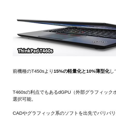
前機種のT450sより
15%の軽量化と10%薄型化
し
T460sの利点でもあるdGPU（外部グラフィッ
選択可能。
CADやグラフィック系のソフトを出先でバリバ