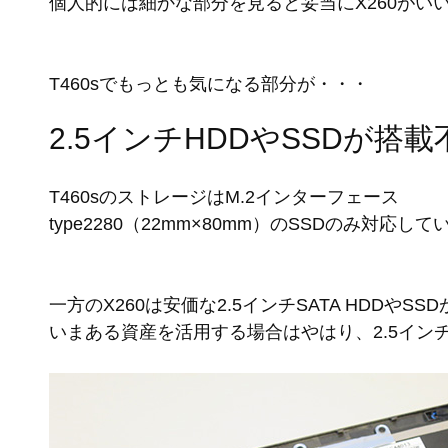
個人的には細かな部分を見ると妥当にX260がい
T460sでもっとも気になる部分が・・・
2.5インチHDDやSSDが搭載
T460sのストレージはM.2インターフェース
type2280（22mm×80mm）のSSDのみ対応し
一方のX260は安価な2.5インチSATA HDDやSS
いまある資産を活用する場合はやはり、2.5イン