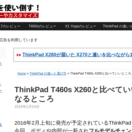
2017のレビュー
T460sのレビュー
X1 Yogaのレビュー
ThinkPad の違
ト広告を利用しています
ThinkPad X280が届いた X270と違いを比べなが
ク
Home
»
ThinkPad の違いと選び方
» ThinkPad T460s X260と比べていい
ス
ThinkPad T460s X260と比
ー
なるところ
2016年1月24日
2016年2月上旬に発売が予定されているThinkPad T
ま
今回、ボディや内部が一新され
フルモデルチェン