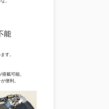
いな。
不能
ています。
Dが搭載可能。
チが便利。