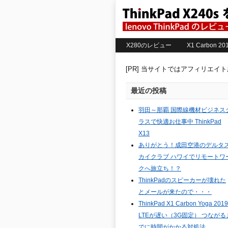
X280のレビュー
X1 Carbon 
[PR] 当サイトではアフィリエイ
最近の投稿
羽田～那覇 国際線機材ビジネス
ラスで快適お仕事中 ThinkPad
X13
ありがとう！成田空港のデルタ
カイクラブ ハワイでリモートワ
クへ旅立ち！？
ThinkPadのスピーカーが壊れた
とメールが来たので・・・
ThinkPad X1 Carbon Yoga 2019
LTEが遅い（3G固定） つながる
でに時間がかかる対処法