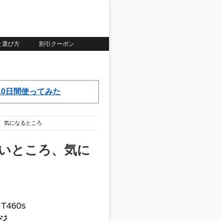
いと選び方
割引クーポン
ら10日間使ってみた
ところ、気になるところ
べていいところ、気に
460s
ジ
。