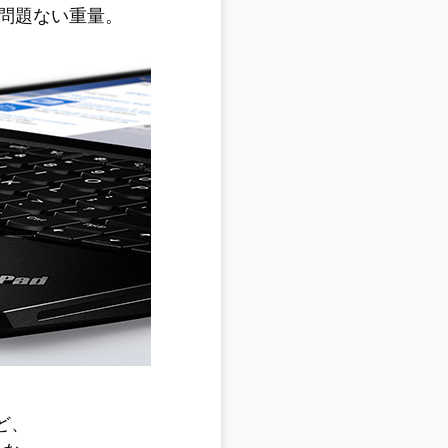
問題ない重量。
ど、