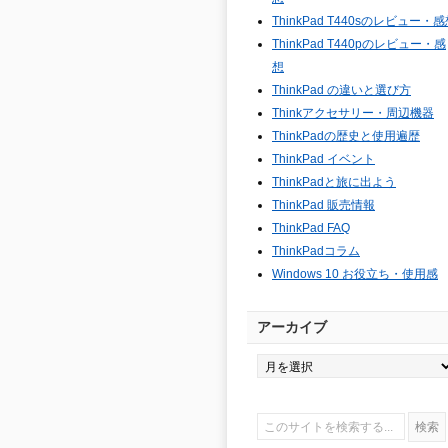
ThinkPad T440sのレビュー・
ThinkPad T440pのレビュー・感
想
ThinkPad の違いと選び方
Thinkアクセサリー・周辺機器
ThinkPadの歴史と使用遍歴
ThinkPad イベント
ThinkPadと旅に出よう
ThinkPad 販売情報
ThinkPad FAQ
ThinkPadコラム
Windows 10 お役立ち・使用感
アーカイブ
ア
ー
カ
イ
ブ