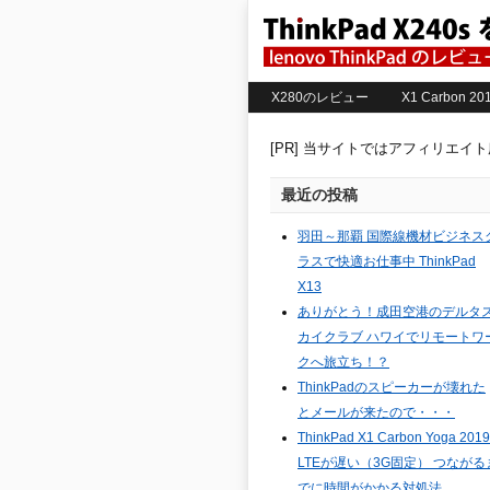
X280のレビュー
X1 Carbon 
[PR] 当サイトではアフィリエイ
最近の投稿
羽田～那覇 国際線機材ビジネス
ラスで快適お仕事中 ThinkPad
X13
ありがとう！成田空港のデルタ
カイクラブ ハワイでリモートワ
クへ旅立ち！？
ThinkPadのスピーカーが壊れた
とメールが来たので・・・
ThinkPad X1 Carbon Yoga 2019
LTEが遅い（3G固定） つながる
でに時間がかかる対処法