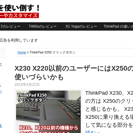
2017のレビュー
T460sのレビュー
X1 Yogaのレビュー
ThinkPad の違
ト広告を利用しています
Home
» ThinkPad X250 クリックボタン
ク
X230 X220以前のユーザーにはX2
使いづらいかも
ス
2015年3月22日
ー
ThinkPad X23
の方は X250のク
と感じるかも。 X2
X250に乗り換える
して気になる部分を
ま