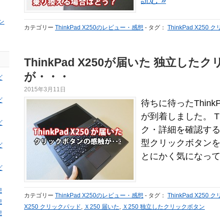
読む »
ン
カテゴリー
ThinkPad X250のレビュー・感想
-
タグ：
ThinkPad X250
ThinkPad X250が届いた 独立し
が・・・
ビ
2015年3月11日
ビ
待ちに待ったThinkP
が到着しました。 Thi
ビ
ク・詳細を確認する Th
型クリックボタン
ビ
とにかく気になってい
ビ
想
カテゴリー
ThinkPad X250のレビュー・感想
-
タグ：
ThinkPad X250
想
X250 クリックパッド
,
Ｘ250 届いた
,
Ｘ250 独立したクリックボタン
想