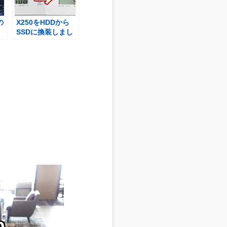
の
X250をHDDから
SSDに換装しまし
てみ
た 40g軽量化！
【１分ダイジェス
ト動画】