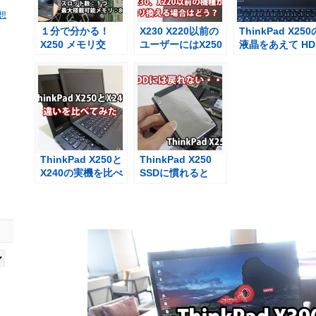
感想
１分で分かる！
X230 X220以前の
ThinkPad X250
X250 メモリ交
ユーザーにはX250
液晶をあえて HD
換・増設方法【映
のクリックボタン
1366×768にし
像】
が使いづらいかも
て
ThinkPad X250と
ThinkPad X250
X240の実機を比べ
SSDに慣れると
て感じたこと
HDDにはもう戻れ
ない