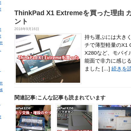
想
想
ThinkPad X1 Extremeを買った
ント
2018年9月16日
想
想
持ち運ぶには大きく
感想
チで薄型軽量のX1 C
ュ
X280など、モバ
能面で非力に感じ
ました […]
続きを読
と
感想
・感
関連記事:こんな記事も読まれています
・
想