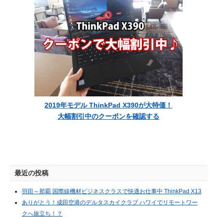
2019年モデル ThinkPad X390が大特価！
大幅割引中のクーポンを確認する
最近の投稿
羽田～那覇 国際線機材ビジネスクラスで快適お仕事中 ThinkPad X13
ありがとう！成田空港のデルタスカイクラブ ハワイでリモートワー
クへ旅立ち！？