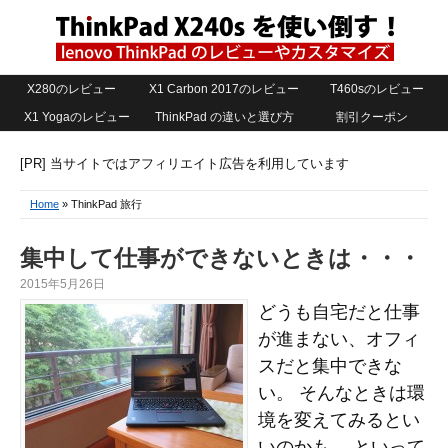
X280のレビュー
X1 Carbon 2017のレビュー
T460sのレビュー
X1 Yogaのレビュー
ThinkPad の違いと選び方
割引クーポン
[PR] 当サイトではアフィリエイト広告を利用しています
Home
» ThinkPad 旅行
集中して仕事ができないときは・・・
2015年5月26日
どうも自宅だと仕事
が進まない、オフィ
スだと集中できな
い。 そんなときは環
境を変えてみるとい
いのかも。 といって