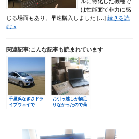
ルに特化した機種で
は性能面で非力に感
じる場面もあり、早速購入しました […]
続きを読
む »
関連記事:こんな記事も読まれています
千里浜なぎさドラ
お引っ越しが物足
イブウェイで
りなかったので荷
ThinkPad X250
台でX240s