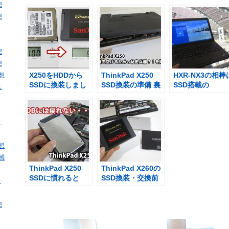
想
想
想
想
X250をHDDから
ThinkPad X250
HXR-NX3の相棒
感想
SSDに換装しまし
SSD換装の準備 裏
SSD搭載の
ュ
た 40g軽量化！
蓋を開けるための
ThinkPad X250
【１分ダイジェス
秘密兵器？！を購
画編集機として
ト動画】
入
躍中
と
感想
・感
ThinkPad X250
ThinkPad X260の
SSDに慣れると
SSD換装・交換前
・
HDDにはもう戻れ
に480GB Sandisk
ない
Extream PROを購
想
入