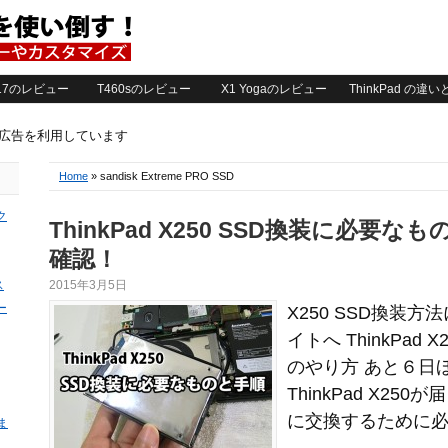
2017のレビュー
T460sのレビュー
X1 Yogaのレビュー
ThinkPad の違
ト広告を利用しています
Home
» sandisk Extreme PRO SSD
ク
ThinkPad X250 SSD換装に必要
確認！
ス
2015年3月5日
ー
X250 SSD換装
イトへ ThinkPad 
のやり方 あと６日ほ
ThinkPad X25
に交換するために必要
ま