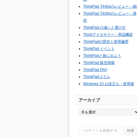
ThinkPad T440sのレビュー・
ThinkPad T440pのレビュー・感
想
ThinkPad の違いと選び方
Thinkアクセサリー・周辺機器
ThinkPadの歴史と使用遍歴
ThinkPad イベント
ThinkPadと旅に出よう
ThinkPad 販売情報
ThinkPad FAQ
ThinkPadコラム
Windows 10 お役立ち・使用感
アーカイブ
ア
ー
カ
イ
ブ