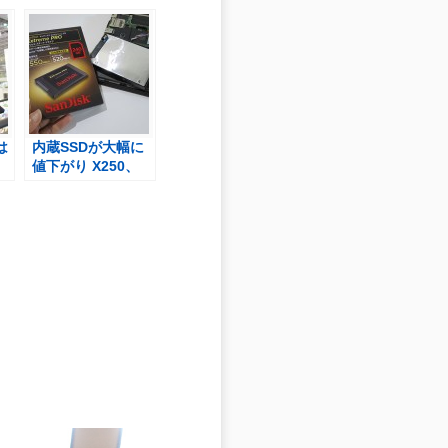
は
内蔵SSDが大幅に
値下がり X250、
 動
X240のHDDを換装
活
するなら今がお得