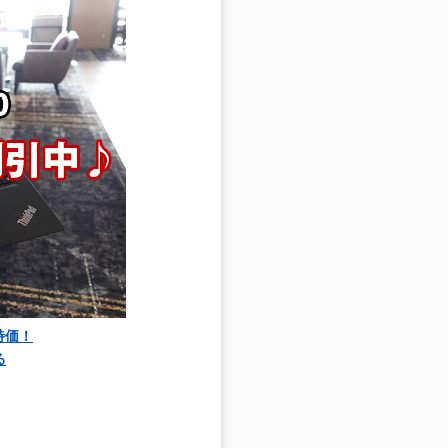
大特価！
る