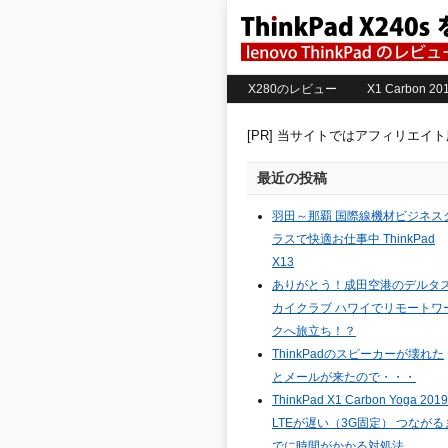
X280のレビュー
X1 Carbon 
[PR] 当サイトではアフィリエイ
最近の投稿
羽田～那覇 国際線機材ビジネス
ラスで快適お仕事中 ThinkPad
X13
ありがとう！成田空港のデルタ
カイクラブ ハワイでリモートワ
クへ旅立ち！？
ThinkPadのスピーカーが壊れた
とメールが来たので・・・
ThinkPad X1 Carbon Yoga 2019
LTEが遅い（3G固定） つながる
でに時間がかかる対処法