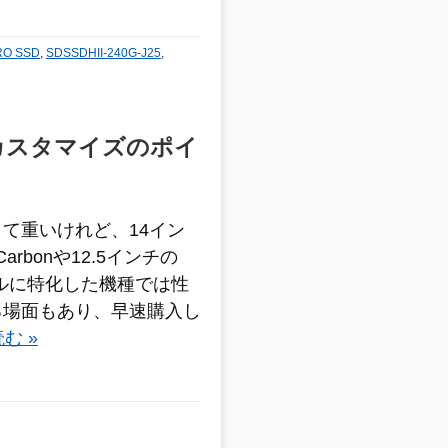
PRO SSD
,
SDSSDHII-240G-J25
,
理由 カスタマイズのポイ
て重いけれど、14イン
arbonや12.5インチの
イルに特化した機種では性
る場面もあり、早速購入し
む »