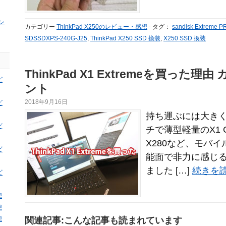
ン
カテゴリー
ThinkPad X250のレビュー・感想
-
タグ：
sandisk Extreme 
SDSSDXPS-240G-J25
,
ThinkPad X250 SSD 換装
,
X250 SSD 換装
ThinkPad X1 Extremeを買った
ビ
ント
2018年9月16日
ビ
持ち運ぶには大きく
ビ
チで薄型軽量のX1 C
X280など、モバ
ビ
能面で非力に感じ
ました […]
続きを読
ビ
想
想
想
関連記事:こんな記事も読まれています