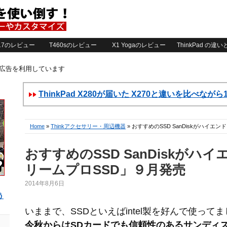
2017のレビュー
T460sのレビュー
X1 Yogaのレビュー
ThinkPad の違
ト広告を利用しています
ThinkPad X280が届いた X270と違いを比べなが
Home
»
Thinkアクセサリー・周辺機器
» おすすめのSSD SanDiskがハイ
おすすめのSSD SanDiskがハ
リームプロSSD」９月発売
2014年8月6日
う
いままで、SSDといえばintel製を好んで使って
今秋からはSDカードでも信頼性のあるサンディ