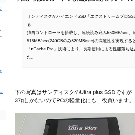
ク
サンディスクがハイエンドSSD「エクストリームプロSS
る
ス
独自コントローラを搭載し、連続読み込み550MB/sec
ー
515MB/sec(240GBのみ520MB/sec)の高速性を実現
「nCache Pro」技術により、長期使用による性能落ち
た。
ま
下の写真はサンディスクのUltra plus SSDですが
ン
37gしかないのでPCの軽量化にも一役買います。