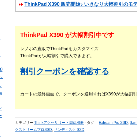
ThinkPad X390 販売開始♪ いきなり大幅割引の
s
ThinkPad X390 が大幅割引中です
ビ
レノボの直販でThinkPadをカスタマイズ
d
ThinkPadが大幅割引で購入できます。
割引クーポンを確認する
0
パッ
ッ
編
カートの最終画面で、クーポンを適用すればX390が大幅割
ン
ー
カテゴリー
Thinkアクセサリー・周辺機器
-
タグ：
Extream Pro SSD
,
San
クストリームプロSSD
,
サンディスク SSD