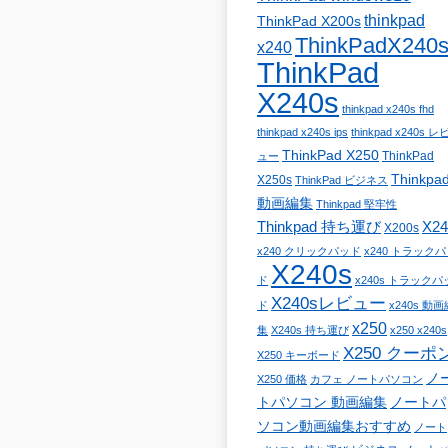
thinkpad
ThinkPad X200s
ThinkPadX240
x240
ThinkPad
X240s
thinkpad x240s fhd
thinkpad x240s ips
thinkpad x240s レ
ThinkPad X250
ThinkPad
ュー
Thinkpa
X250s
ThinkPad ビジネス
動画編集
Thinkpad 堅牢性
Thinkpad 持ち運び
X24
X200s
x240 クリックパッド
x240 トラック
X240s
ド
x240s トラックパ
X240sレビュー
ド
x240s 動画
x250
集
X240s 持ち運び
x250 x240s
X250 クーポ
X250 キーボード
ノ
X250 価格
カフェ ノートパソコン
トパソコン 動画編集
ノートパ
ソコン動画編集おすすめ
ノート