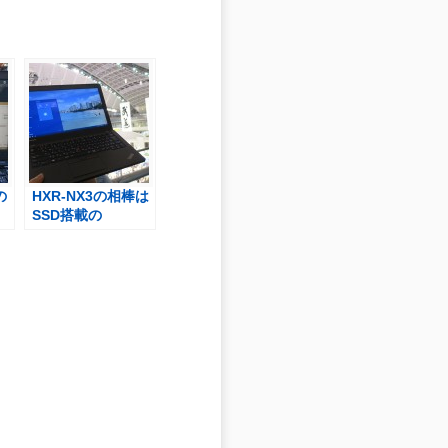
の
HXR-NX3の相棒は
SSD搭載の
てみ
ThinkPad X250 動
画編集機として活
躍中