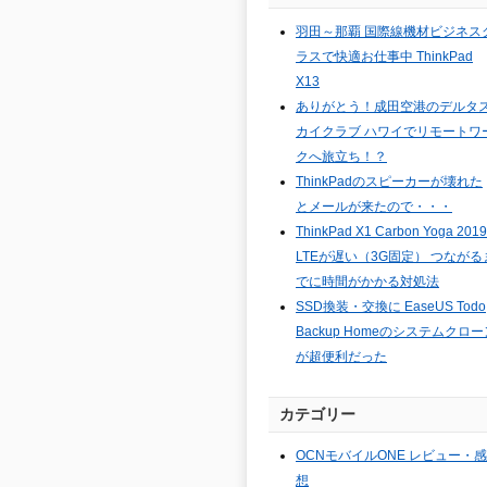
羽田～那覇 国際線機材ビジネス
ラスで快適お仕事中 ThinkPad
X13
ありがとう！成田空港のデルタ
カイクラブ ハワイでリモートワ
クへ旅立ち！？
ThinkPadのスピーカーが壊れた
とメールが来たので・・・
ThinkPad X1 Carbon Yoga 2019
LTEが遅い（3G固定） つながる
でに時間がかかる対処法
SSD換装・交換に EaseUS Todo
Backup Homeのシステムクロー
が超便利だった
カテゴリー
OCNモバイルONE レビュー・感
想