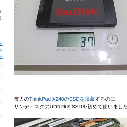
想
想
感想
感想
感想
ビ
ビ
ビ
友人の
ThinkPad X240のSSDを換装
するのに
ビ
サンディスクのUltraPlus SSDを初めて使いまし
ビ