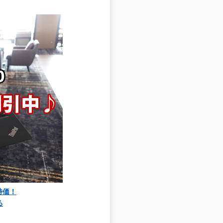
大特価！
る