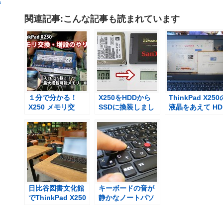
パ
関連記事:こんな記事も読まれています
１分で分かる！
X250をHDDから
ThinkPad X250
X250 メモリ交
SSDに換装しまし
液晶をあえて HD
換・増設方法【映
た 40g軽量化！
1366×768にし
像】
【１分ダイジェス
て
ト動画】
日比谷図書文化館
キーボードの音が
でThinkPad X250
静かなノートパソ
コン X250