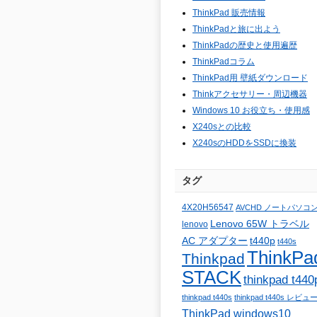
ThinkPad 販売情報
ThinkPadと旅に出よう
ThinkPadの歴史と使用遍歴
ThinkPadコラム
ThinkPad用 壁紙ダウンロード
Thinkアクセサリー・周辺機器
Windows 10 お役立ち・使用感
X240sとの比較
X240sのHDDをSSDに換装
タグ
4X20H56547
AVCHD ノートパソコ
Lenovo 65W トラベル
lenovo
AC アダプター
t440p
t440s
ThinkPa
Thinkpad
STACK
thinkpad t440
thinkpad t440s
thinkpad t440s レビュ
ThinkPad windows10