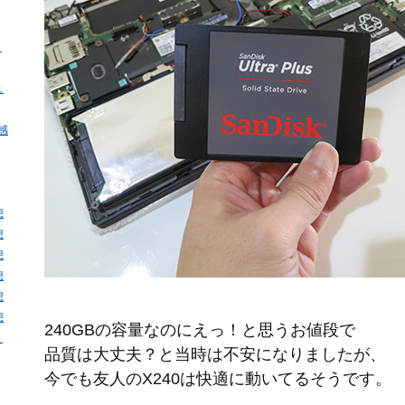
・
ュ
・感
想
想
想
想
想
想
240GBの容量なのにえっ！と思うお値段で
と
品質は大丈夫？と当時は不安になりましたが、
今でも友人のX240は快適に動いてるそうです。