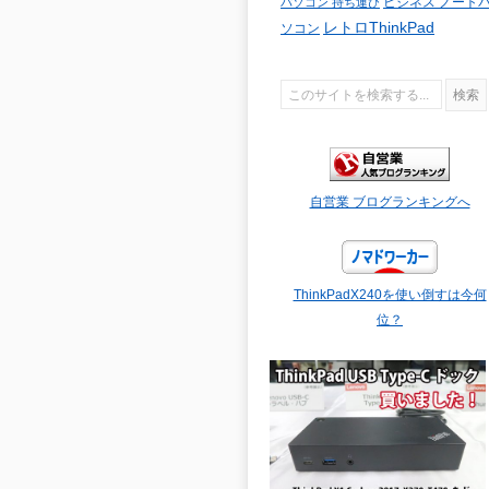
ビジネス ノート
パソコン 持ち運び
レトロThinkPad
ソコン
自営業 ブログランキングへ
ThinkPadX240を使い倒すは今何
位？