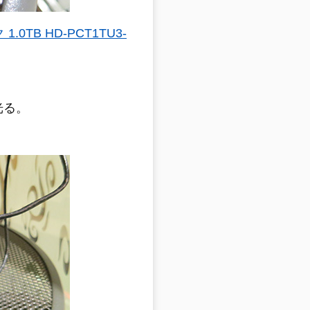
0TB HD-PCT1TU3-
光る。