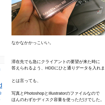
なかなかかっこいい。
滞在先でも急にクライアントの要望が来た時に
答えられるよう、HDDにひと通りデータを入れ
ン
とは言っても、
d
p
写真とPhotoshopとIllustratorのファイルなので
ー
ほんのわずかディスク容量を使っただけでした。