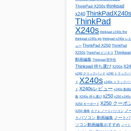
thinkpad
ThinkPad X200s
ThinkPadX240
x240
ThinkPad
X240s
thinkpad x240s fhd
thinkpad x240s ips
thinkpad x240s レ
ThinkPad X250
ThinkPad
ュー
Thinkpa
X250s
ThinkPad ビジネス
動画編集
Thinkpad 堅牢性
Thinkpad 持ち運び
X24
X200s
x240 クリックパッド
x240 トラック
X240s
ド
x240s トラックパ
X240sレビュー
ド
x240s 動画
x250
集
X240s 持ち運び
x250 x240s
X250 クーポ
X250 キーボード
ノ
X250 価格
カフェ ノートパソコン
トパソコン 動画編集
ノートパ
ソコン動画編集おすすめ
ノート