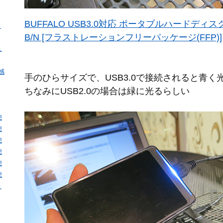
BUFFALO USB3.0対応 ポータブルハードディスク 1.
・
B/N [フラストレーションフリーパッケージ(FFP)]
ュ
・感
手のひらサイズで、USB3.0で接続されると青く
ちなみにUSB2.0の場合は緑に光るらしい
想
想
想
想
想
想
と