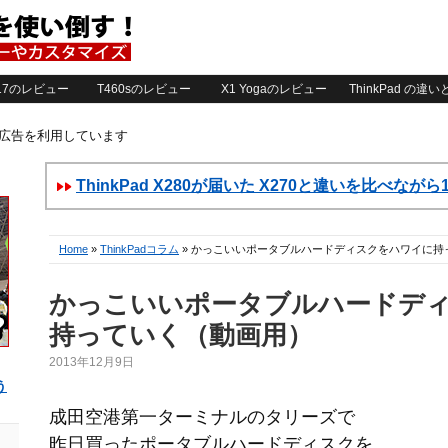
2017のレビュー
T460sのレビュー
X1 Yogaのレビュー
ThinkPad の違
ト広告を利用しています
ThinkPad X280が届いた X270と違いを比べなが
Home
»
ThinkPadコラム
» かっこいいポータブルハードディスクをハワイに持
かっこいいポータブルハードデ
持っていく（動画用）
2013年12月9日
う
成田空港第一ターミナルのタリーズで
昨日買ったポータブルハードディスクを