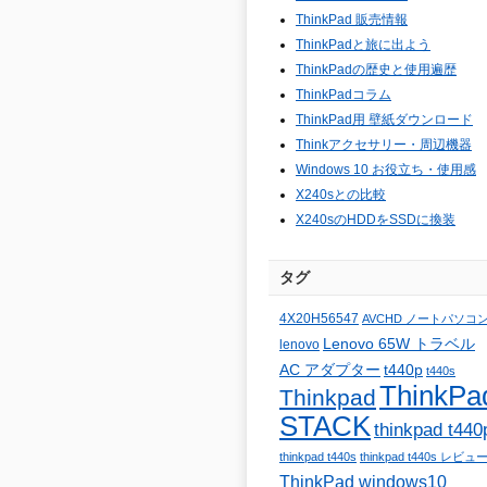
ThinkPad 販売情報
ThinkPadと旅に出よう
ThinkPadの歴史と使用遍歴
ThinkPadコラム
ThinkPad用 壁紙ダウンロード
Thinkアクセサリー・周辺機器
Windows 10 お役立ち・使用感
X240sとの比較
X240sのHDDをSSDに換装
タグ
4X20H56547
AVCHD ノートパソコ
Lenovo 65W トラベル
lenovo
AC アダプター
t440p
t440s
ThinkPa
Thinkpad
STACK
thinkpad t440
thinkpad t440s
thinkpad t440s レビュ
ThinkPad windows10