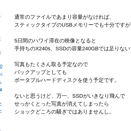
s
通常のファイルであまり容量がなければ、
スティックタイプのUSBメモリーでも十分ですが
ビ
5日間のハワイ滞在の映像となると
手持ちのX240s、SSDの容量240GBでは足りな
d
写真もたくさん取る予定なので
0
バックアップとしても
パッ
ポータブルハードディスクを使う予定です。
ッ
編
ないと思うけど、万一、SSDがいきなり飛んで
ン
せっかくとった写真が消えてしまったら
ー
ショックどころの騒ぎではありませんし。