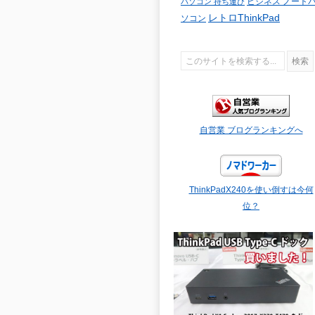
ビジネス ノート
パソコン 持ち運び
レトロThinkPad
ソコン
自営業 ブログランキングへ
ThinkPadX240を使い倒すは今何
位？