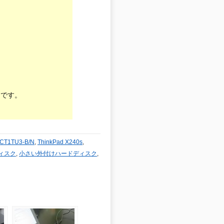
引です。
CT1TU3-B/N
,
ThinkPad X240s
,
ィスク
,
小さい外付けハードディスク
,