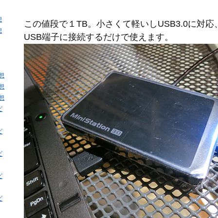
想
この値段で１TB。小さくて軽いしUSB3.0に対
想
USB端子に接続するだけで使えます。
感想
感想
感想
ビ
ビ
ビ
ビ
ビ