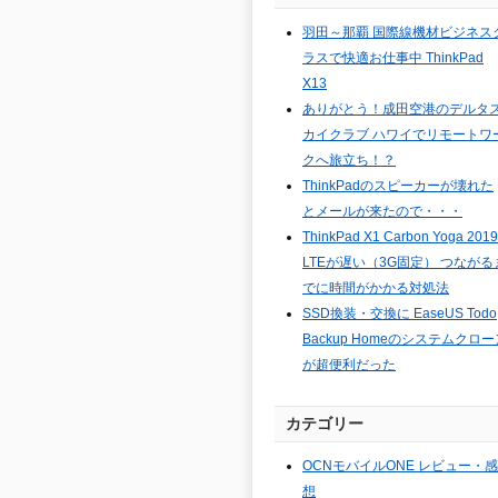
羽田～那覇 国際線機材ビジネス
ラスで快適お仕事中 ThinkPad
X13
ありがとう！成田空港のデルタ
カイクラブ ハワイでリモートワ
クへ旅立ち！？
ThinkPadのスピーカーが壊れた
とメールが来たので・・・
ThinkPad X1 Carbon Yoga 2019
LTEが遅い（3G固定） つながる
でに時間がかかる対処法
SSD換装・交換に EaseUS Todo
Backup Homeのシステムクロー
が超便利だった
カテゴリー
OCNモバイルONE レビュー・感
想