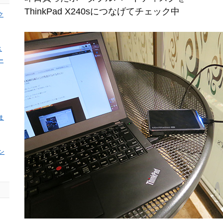
ThinkPad X240sにつなげてチェック中
ク
ス
ー
ま
ン