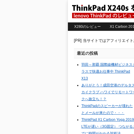
X280のレビュー
X1 Carbon 
[PR] 当サイトではアフィリエイ
最近の投稿
羽田～那覇 国際線機材ビジネス
ラスで快適お仕事中 ThinkPad
X13
ありがとう！成田空港のデルタ
カイクラブ ハワイでリモートワ
クへ旅立ち！？
ThinkPadのスピーカーが壊れた
とメールが来たので・・・
ThinkPad X1 Carbon Yoga 2019
LTEが遅い（3G固定） つながる
でに時間がかかる対処法