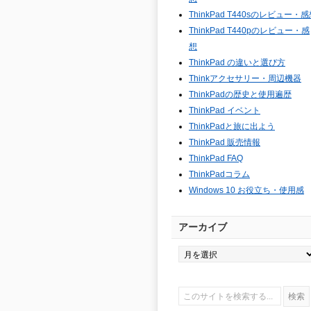
ThinkPad T440sのレビュー・
ThinkPad T440pのレビュー・感
想
ThinkPad の違いと選び方
Thinkアクセサリー・周辺機器
ThinkPadの歴史と使用遍歴
ThinkPad イベント
ThinkPadと旅に出よう
ThinkPad 販売情報
ThinkPad FAQ
ThinkPadコラム
Windows 10 お役立ち・使用感
アーカイブ
ア
ー
カ
イ
ブ