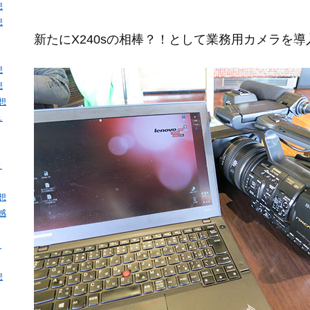
想
想
新たにX240sの相棒？！として業務用カメラを
想
想
感想
ュ
と
感想
・感
・
想