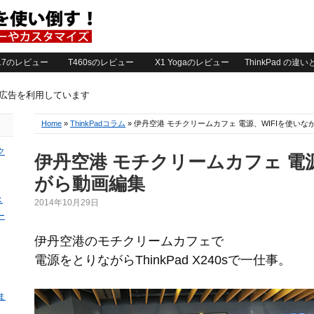
2017のレビュー
T460sのレビュー
X1 Yogaのレビュー
ThinkPad の違
ト広告を利用しています
Home
»
ThinkPadコラム
» 伊丹空港 モチクリームカフェ 電源、WIFIを使い
ク
伊丹空港 モチクリームカフェ 電源
がら動画編集
ス
2014年10月29日
ー
伊丹空港のモチクリームカフェで
電源をとりながらThinkPad X240sで一仕事。
ま