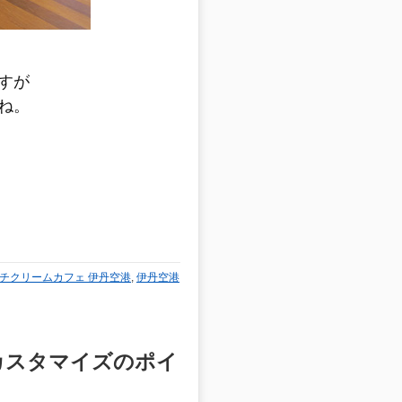
すが
ね。
チクリームカフェ 伊丹空港
,
伊丹空港
理由 カスタマイズのポイ