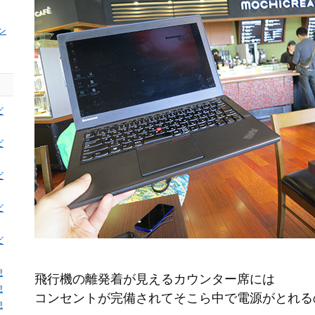
ン
ビ
ビ
ビ
ビ
ビ
想
飛行機の離発着が見えるカウンター席には
想
コンセントが完備されてそこら中で電源がとれる
想