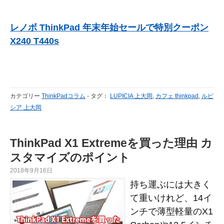
レノボ ThinkPad 年末年始セールで特別クーポン
X240 T440s
カテゴリー
ThinkPadコラム
-
タグ：
LUPICIA 上大岡
,
カフェ thinkpad
,
ルピ
シア 上大岡
ThinkPad X1 Extremeを買った理由 カ
スタマイズのポイント
2018年9月16日
持ち運ぶには大きく
て重いけれど、14イ
ンチで薄型軽量のX1