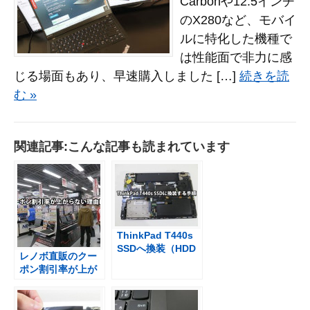
Carbonや12.5インチ
のX280など、モバイ
ルに特化した機種で
は性能面で非力に感
じる場面もあり、早速購入しました […]
続きを読
む »
関連記事:こんな記事も読まれています
ThinkPad T440s
SSDへ換装（HDD
レノボ直販のクー
交換）する手順
ポン割引率が上が
らない理由を聞い
てきた