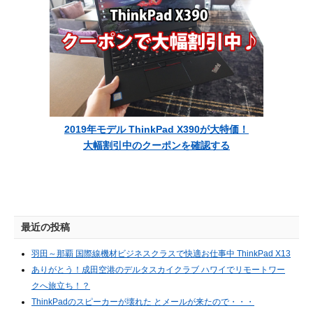
2019年モデル ThinkPad X390が大特価！
大幅割引中のクーポンを確認する
最近の投稿
羽田～那覇 国際線機材ビジネスクラスで快適お仕事中 ThinkPad X13
ありがとう！成田空港のデルタスカイクラブ ハワイでリモートワー
クへ旅立ち！？
ThinkPadのスピーカーが壊れた とメールが来たので・・・