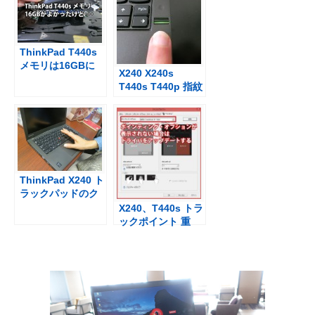
ThinkPad T440s
メモリは16GBに
X240 X240s
したいんだけ
T440s T440p 指紋
ど・・・
認証データを消し
たい・登録するや
り方
ThinkPad X240 ト
ラックパッドのク
リック感が新しい
X240、T440s トラ
（2014年４月到着
ックポイント 重
機種）
さ・感度の調整と
タッチパッド無効
のやり方動画