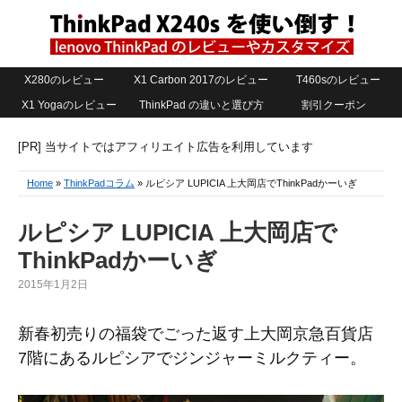
X280のレビュー
X1 Carbon 2017のレビュー
T460sのレビュー
X1 Yogaのレビュー
ThinkPad の違いと選び方
割引クーポン
[PR] 当サイトではアフィリエイト広告を利用しています
Home
»
ThinkPadコラム
» ルピシア LUPICIA 上大岡店でThinkPadかーいぎ
ルピシア LUPICIA 上大岡店で
ThinkPadかーいぎ
2015年1月2日
新春初売りの福袋でごった返す上大岡京急百貨店
7階にあるルピシアでジンジャーミルクティー。