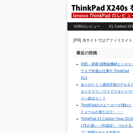
X280のレビュー
X1 Carbon 
[PR] 当サイトではアフィリエイ
最近の投稿
羽田～那覇 国際線機材ビジネス
ラスで快適お仕事中 ThinkPad
X13
ありがとう！成田空港のデルタ
カイクラブ ハワイでリモートワ
クへ旅立ち！？
ThinkPadのスピーカーが壊れた
とメールが来たので・・・
ThinkPad X1 Carbon Yoga 2019
LTEが遅い（3G固定） つながる
でに時間がかかる対処法