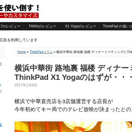
2017のレビュー
T460sのレビュー
X1 Yogaのレビュー
ThinkPad の違
ト広告を利用しています
Home
»
ThinkPadコラム
» 横浜中華街 路地裏 福楼 ディナーミーティングにThink
ク
横浜中華街 路地裏 福楼 ディナ
ThinkPad X1 Yogaのはずが・・
ス
2017年2月9日
ー
横浜で中華直売店を3店舗運営する店長が
今年初めてキー局でのテレビ放映が決まったとの
ま