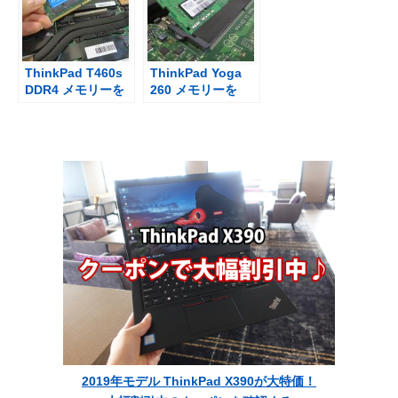
ThinkPad T460s
ThinkPad Yoga
DDR4 メモリーを
260 メモリーを
準備 DDR3Lの
4GBから16GBへ
T450s、T440sと
DDR4 メモリを購
は互換性なし
入
2019年モデル ThinkPad X390が大特価！