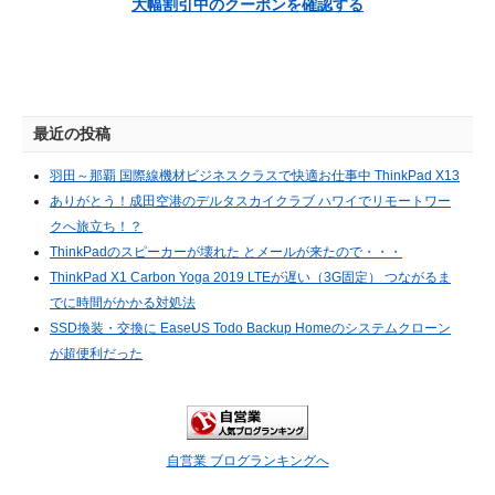
大幅割引中のクーポンを確認する
最近の投稿
羽田～那覇 国際線機材ビジネスクラスで快適お仕事中 ThinkPad X13
ありがとう！成田空港のデルタスカイクラブ ハワイでリモートワー
クへ旅立ち！？
ThinkPadのスピーカーが壊れた とメールが来たので・・・
ThinkPad X1 Carbon Yoga 2019 LTEが遅い（3G固定） つながるま
でに時間がかかる対処法
SSD換装・交換に EaseUS Todo Backup Homeのシステムクローン
が超便利だった
自営業 ブログランキングへ