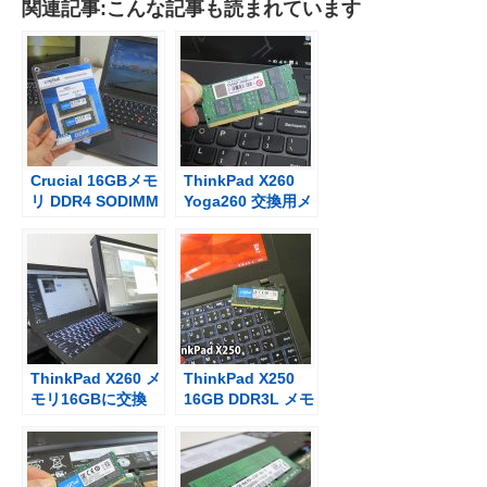
関連記事:こんな記事も読まれています
Crucial 16GBメモ
ThinkPad X260
リ DDR4 SODIMM
Yoga260 交換用メ
ThinkPad X260と
モリが安い 16GB
Yoga260で交換・
DDR4
動作確認
ThinkPad X260 メ
ThinkPad X250
モリ16GBに交換
16GB DDR3L メモ
してよかった マル
リに交換を考える
チモニタ時の安心
も高い・・・
感が段違い