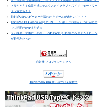
羽田～那覇 国際線機材ビジネスクラスで快適お仕事中 ThinkPad X13
ありがとう！成田空港のデルタスカイクラブ ハワイでリモートワー
クへ旅立ち！？
ThinkPadのスピーカーが壊れた とメールが来たので・・・
ThinkPad X1 Carbon Yoga 2019 LTEが遅い（3G固定） つながるま
でに時間がかかる対処法
SSD換装・交換に EaseUS Todo Backup Homeのシステムクローン
が超便利だった
自営業 ブログランキングへ
ThinkPadX240を使い倒すは今何位？