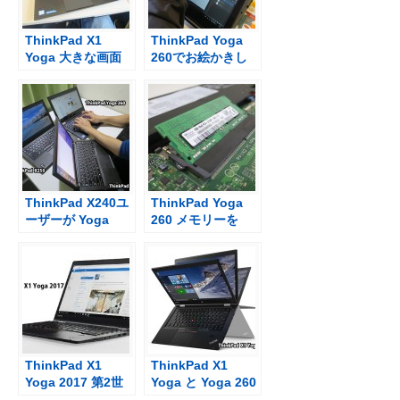
ThinkPad X1
ThinkPad Yoga
Yoga 大きな画面
260でお絵かきし
と打ちやすいキー
てwebページ作成
ボードで仕事がは
中
かどる
ThinkPad X240ユ
ThinkPad Yoga
ーザーが Yoga
260 メモリーを
260で一番いいと
4GBから16GBへ
思ったところ
DDR4 メモリを購
入
ThinkPad X1
ThinkPad X1
Yoga 2017 第2世
Yoga と Yoga 260
代はシルバー色追
サイズと重さの違