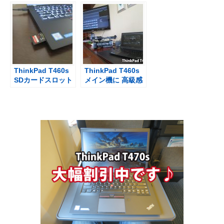
確
じ材質だけ
ど・・・
ThinkPad T460s
ThinkPad T460s
SDカードスロット
メイン機に 高級感
から直接動画の取
もあって操作性も
り込み
抜群