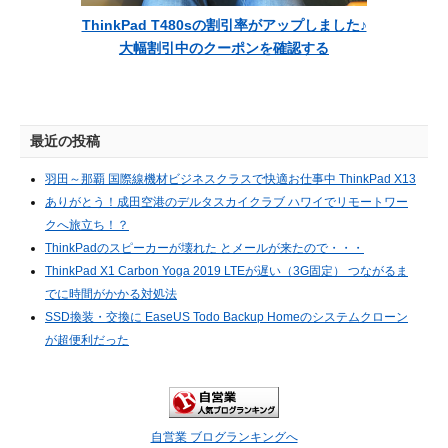
ThinkPad T480sの割引率がアップしました♪
大幅割引中のクーポンを確認する
最近の投稿
羽田～那覇 国際線機材ビジネスクラスで快適お仕事中 ThinkPad X13
ありがとう！成田空港のデルタスカイクラブ ハワイでリモートワー
クへ旅立ち！？
ThinkPadのスピーカーが壊れた とメールが来たので・・・
ThinkPad X1 Carbon Yoga 2019 LTEが遅い（3G固定） つながるま
でに時間がかかる対処法
SSD換装・交換に EaseUS Todo Backup Homeのシステムクローン
が超便利だった
自営業 ブログランキングへ