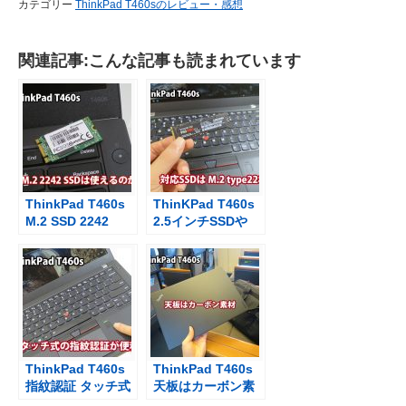
カテゴリー
ThinkPad T460sのレビュー・感想
関連記事:こんな記事も読まれています
ThinkPad T460s
ThinKPad T460s
M.2 SSD 2242
2.5インチSSDや
WWANカードの代
HDDは使える？
わりに認識する
か？
ThinkPad T460s
ThinkPad T460s
指紋認証 タッチ式
天板はカーボン素
で認識が速くて正
材 X1 Carbonと同