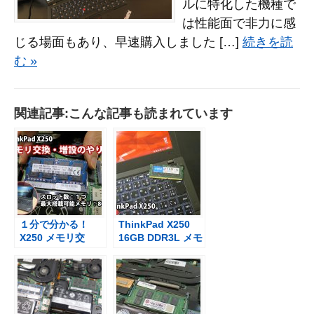
ルに特化した機種で
は性能面で非力に感
じる場面もあり、早速購入しました […]
続きを読
む »
関連記事:こんな記事も読まれています
１分で分かる！
ThinkPad X250
X250 メモリ交
16GB DDR3L メモ
換・増設方法【映
リに交換を考える
像】
も高い・・・