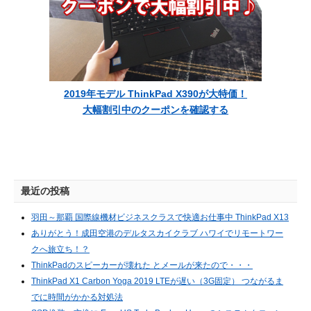
2019年モデル ThinkPad X390が大特価！
大幅割引中のクーポンを確認する
最近の投稿
羽田～那覇 国際線機材ビジネスクラスで快適お仕事中 ThinkPad X13
ありがとう！成田空港のデルタスカイクラブ ハワイでリモートワー
クへ旅立ち！？
ThinkPadのスピーカーが壊れた とメールが来たので・・・
ThinkPad X1 Carbon Yoga 2019 LTEが遅い（3G固定） つながるま
でに時間がかかる対処法