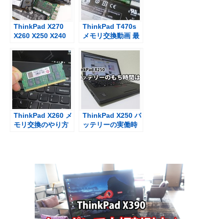
ThinkPad X270
ThinkPad T470s
X260 X250 X240
メモリ交換動画 最
メモリ交換と互換
大は20GBか24GB
性
ThinkPad X260 メ
ThinkPad X250 バ
モリ交換のやり方
ッテリーの実働時
8GBから16GBへ 1
間は？
分動画ダイジェス
ト