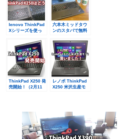
lenovo ThinkPad
六本木ミッドタウ
Xシリーズを使っ
ンのスタバで無料
てきてX250はど
WIFIにつなげて打
う？【動画あり】
ち合わせ
ThinkPad X250 発
レノボ ThinkPad
売開始！（2月11
X250 米沢生産モ
日より）一部は米
デルを買った
沢生産 日本製モデ
X240sからの乗り
ルも
換え