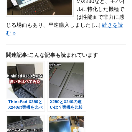
のX280など、モバイ
ルに特化した機種で
は性能面で非力に感
じる場面もあり、早速購入しました […]
続きを読
む »
関連記事:こんな記事も読まれています
ThinkPad X250と
X250とX240の違
X240の実機を比べ
いは？実機を比較
て感じたこと
【映像】