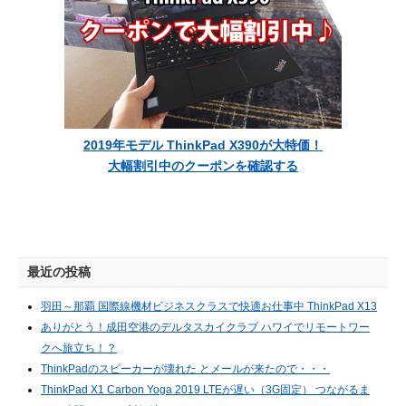
2019年モデル ThinkPad X390が大特価！
大幅割引中のクーポンを確認する
最近の投稿
羽田～那覇 国際線機材ビジネスクラスで快適お仕事中 ThinkPad X13
ありがとう！成田空港のデルタスカイクラブ ハワイでリモートワー
クへ旅立ち！？
ThinkPadのスピーカーが壊れた とメールが来たので・・・
ThinkPad X1 Carbon Yoga 2019 LTEが遅い（3G固定） つながるま