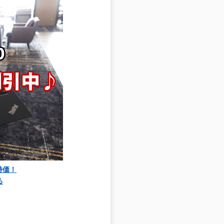
大特価！
る