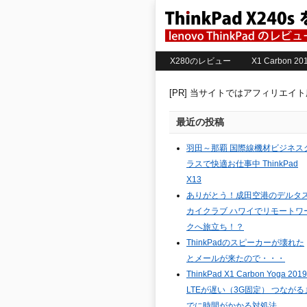
X280のレビュー
X1 Carbon 
[PR] 当サイトではアフィリエイ
最近の投稿
羽田～那覇 国際線機材ビジネス
ラスで快適お仕事中 ThinkPad
X13
ありがとう！成田空港のデルタ
カイクラブ ハワイでリモートワ
クへ旅立ち！？
ThinkPadのスピーカーが壊れた
とメールが来たので・・・
ThinkPad X1 Carbon Yoga 2019
LTEが遅い（3G固定） つながる
でに時間がかかる対処法