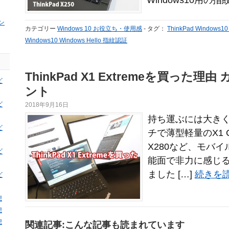
Windows10用の指紋
ン
カテゴリー
Windows 10 お役立ち・使用感
-
タグ：
ThinkPad Windows
Windows10 Windows Hello 指紋認証
ThinkPad X1 Extremeを買った
ビ
ント
ビ
2018年9月16日
持ち運ぶには大きく
ビ
チで薄型軽量のX1 C
X280など、モバ
ビ
能面で非力に感じ
ました […]
続きを読
ビ
想
想
想
関連記事:こんな記事も読まれています