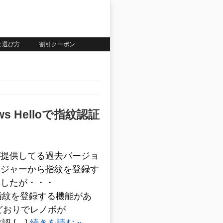
いと選び方
割引クーポン
dows Helloで指紋認証
が提供してる過去バージョ
ージャーから指紋を登録す
ましたが・・・
体に指紋を登録する機能があ
どおりでレノボが