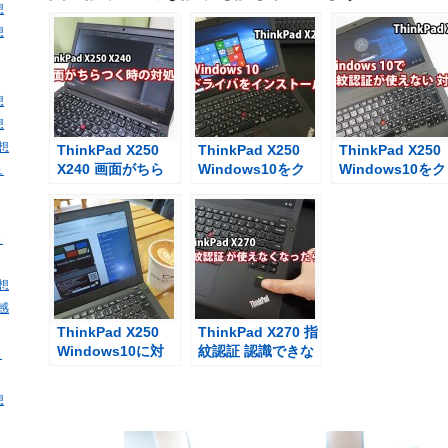
想
想
想
想
感想
ThinkPad X250
ThinkPad X250
ThinkPad X250
X240 画面がちら
Windows10をク
Windows10をク
ュ
つく、暗くなる対
リーンインストー
リーンインスト
処法
ル後、ドライバを
ル後 指紋認証が
インストール
えない 対処法
と
感想
・感
ThinkPad X250
ThinkPad X270 指
Windows10に対
紋認証 認識できな
・
応して決算セール
いとき、まずは再
中
セットアップ
想