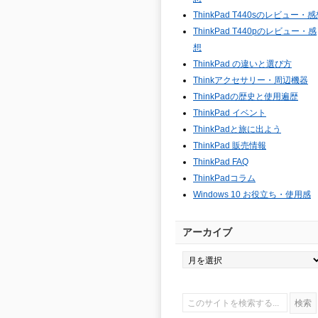
ThinkPad T440sのレビュー・
ThinkPad T440pのレビュー・感
想
ThinkPad の違いと選び方
Thinkアクセサリー・周辺機器
ThinkPadの歴史と使用遍歴
ThinkPad イベント
ThinkPadと旅に出よう
ThinkPad 販売情報
ThinkPad FAQ
ThinkPadコラム
Windows 10 お役立ち・使用感
アーカイブ
ア
ー
カ
イ
ブ