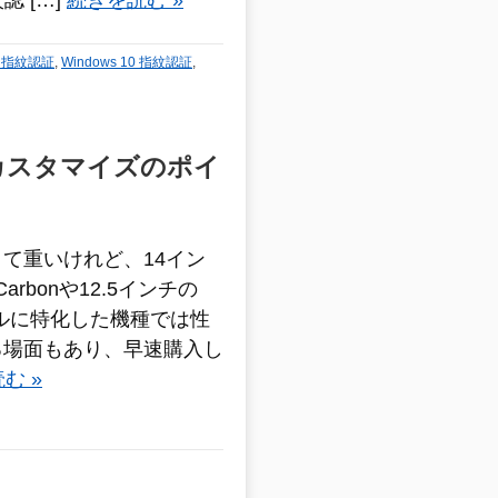
認 […]
続きを読む »
10 指紋認証
,
Windows 10 指紋認証
,
理由 カスタマイズのポイ
て重いけれど、14イン
arbonや12.5インチの
イルに特化した機種では性
る場面もあり、早速購入し
む »