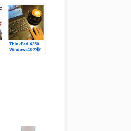
ThinkPad X250
Windows10の指
ー
紋認証 Windows
使
Helloが認識されな
くなる