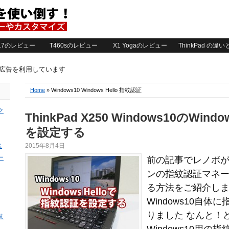
2017のレビュー
T460sのレビュー
X1 Yogaのレビュー
ThinkPad の違
ト広告を利用しています
Home
» Windows10 Windows Hello 指紋認証
ク
ThinkPad X250 Windows10のWin
を設定する
ス
2015年8月4日
ー
前の記事でレノボ
ンの指紋認証マネ
る方法をご紹介し
Windows10自
りました なんと！
ま