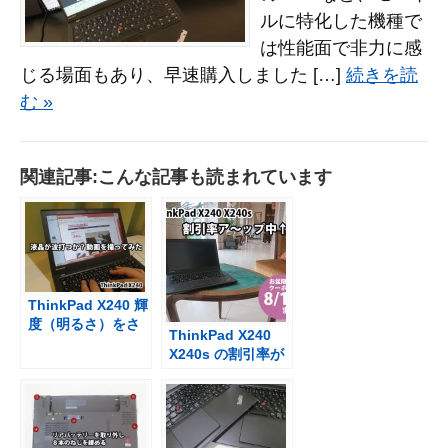
ルに特化した機種で
は性能面で非力に感
じる場面もあり、早速購入しました […]
続きを読
む »
関連記事:こんな記事も読まれています
ThinkPad X240 輝
度（明るさ）をさ
ThinkPad X240
げると液晶が波打
X240s の割引率が
つ、ちらつくか？
アップ（お盆特別
（動画で検証）
クーポン）