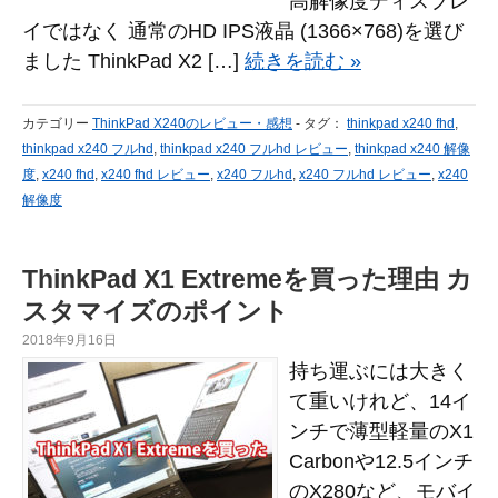
高解像度ディスプレ
イではなく 通常のHD IPS液晶 (1366×768)を選び
ました ThinkPad X2 […]
続きを読む »
カテゴリー
ThinkPad X240のレビュー・感想
-
タグ：
thinkpad x240 fhd
,
thinkpad x240 フルhd
,
thinkpad x240 フルhd レビュー
,
thinkpad x240 解像
度
,
x240 fhd
,
x240 fhd レビュー
,
x240 フルhd
,
x240 フルhd レビュー
,
x240
解像度
ThinkPad X1 Extremeを買った理由 カ
スタマイズのポイント
2018年9月16日
持ち運ぶには大きく
て重いけれど、14イ
ンチで薄型軽量のX1
Carbonや12.5インチ
のX280など、モバイ