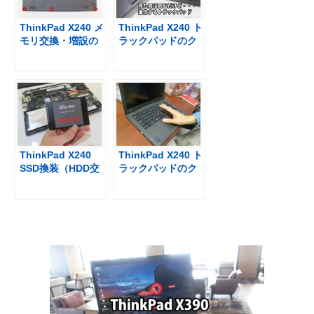
ThinkPad X240 メ
ThinkPad X240 ト
モリ交換・増設の
ラックパッドのク
方法と最大メモリ
リック感がまた変
わった
ThinkPad X240
ThinkPad X240 ト
SSD換装（HDD交
ラックパッドのク
換）方法と裏蓋、
リック感が新しい
外し方のコツ
（2014年４月到着
機種）