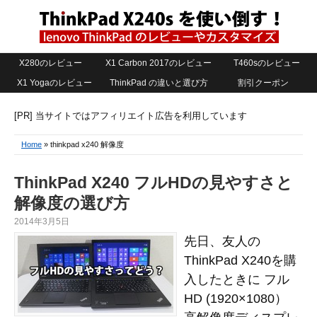
X280のレビュー
X1 Carbon 2017のレビュー
T460sのレビュー
X1 Yogaのレビュー
ThinkPad の違いと選び方
割引クーポン
[PR] 当サイトではアフィリエイト広告を利用しています
Home
» thinkpad x240 解像度
ThinkPad X240 フルHDの見やすさと
解像度の選び方
2014年3月5日
先日、友人の
ThinkPad X240を購
入したときに フル
HD (1920×1080）