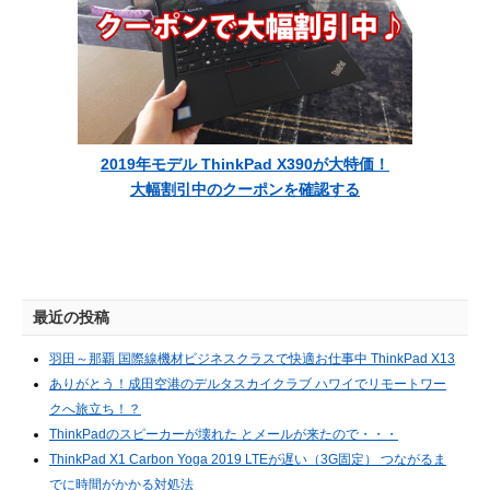
2019年モデル ThinkPad X390が大特価！
大幅割引中のクーポンを確認する
最近の投稿
羽田～那覇 国際線機材ビジネスクラスで快適お仕事中 ThinkPad X13
ありがとう！成田空港のデルタスカイクラブ ハワイでリモートワー
クへ旅立ち！？
ThinkPadのスピーカーが壊れた とメールが来たので・・・
ThinkPad X1 Carbon Yoga 2019 LTEが遅い（3G固定） つながるま
でに時間がかかる対処法