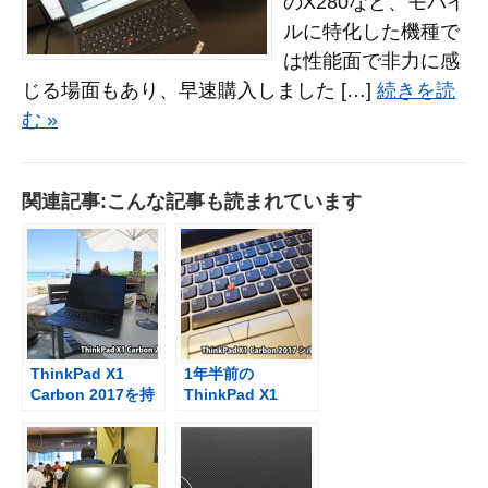
のX280など、モバイ
ルに特化した機種で
は性能面で非力に感
じる場面もあり、早速購入しました […]
続きを読
む »
関連記事:こんな記事も読まれています
ThinkPad X1
1年半前の
Carbon 2017を持
ThinkPad X1
ち運んでビーチバ
Carbon 2017 シル
ーへ
バーを開封したと
連絡があった