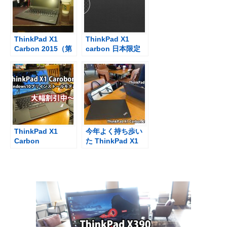
ThinkPad X1
ThinkPad X1
Carbon 2015（第
carbon 日本限定
3世代）が届いた
モデル（500台限
定国内生産）発売
開始
ThinkPad X1
今年よく持ち歩い
Carbon
た ThinkPad X1
Windows10搭載
Carbon 2017 その
モデルが大幅割引
理由は・・・
X250は？