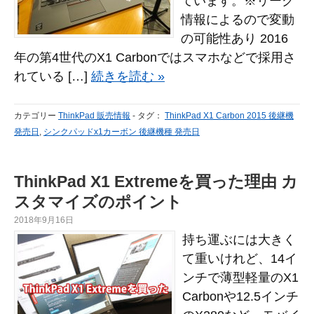
ています。※リーク
情報によるので変動
の可能性あり 2016
年の第4世代のX1 Carbonではスマホなどで採用さ
れている […]
続きを読む »
カテゴリー
ThinkPad 販売情報
-
タグ：
ThinkPad X1 Carbon 2015 後継機
発売日
,
シンクパッドx1カーボン 後継機種 発売日
ThinkPad X1 Extremeを買った理由 カ
スタマイズのポイント
2018年9月16日
持ち運ぶには大きく
て重いけれど、14イ
ンチで薄型軽量のX1
Carbonや12.5インチ