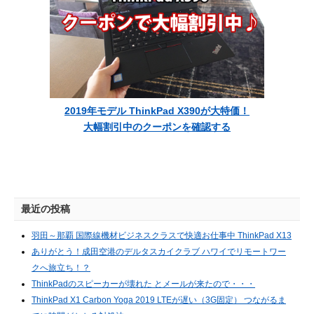
2019年モデル ThinkPad X390が大特価！
大幅割引中のクーポンを確認する
最近の投稿
羽田～那覇 国際線機材ビジネスクラスで快適お仕事中 ThinkPad X13
ありがとう！成田空港のデルタスカイクラブ ハワイでリモートワー
クへ旅立ち！？
ThinkPadのスピーカーが壊れた とメールが来たので・・・
ThinkPad X1 Carbon Yoga 2019 LTEが遅い（3G固定） つながるま