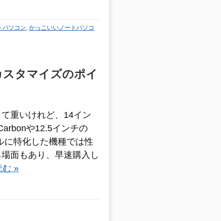
トパソコン
,
かっこいいノートパソコ
理由 カスタマイズのポイ
て重いけれど、14イン
arbonや12.5インチの
イルに特化した機種では性
る場面もあり、早速購入し
む »