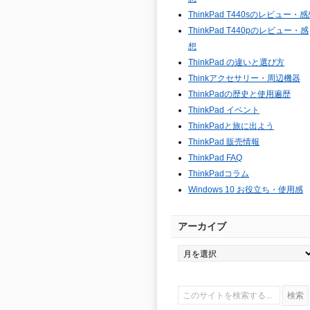
ThinkPad T440sのレビュー・
ThinkPad T440pのレビュー・感
想
ThinkPad の違いと選び方
Thinkアクセサリー・周辺機器
ThinkPadの歴史と使用遍歴
ThinkPad イベント
ThinkPadと旅に出よう
ThinkPad 販売情報
ThinkPad FAQ
ThinkPadコラム
Windows 10 お役立ち・使用感
アーカイブ
ア
ー
カ
イ
ブ