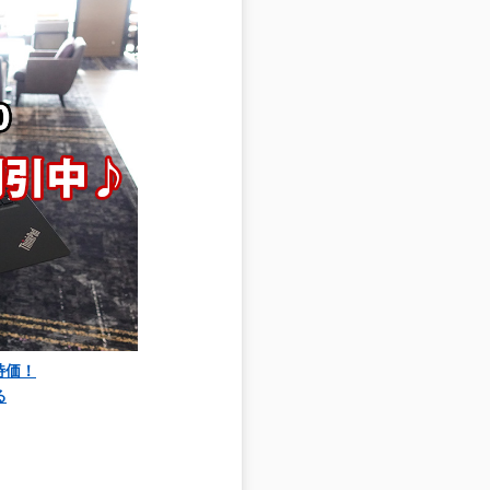
大特価！
る