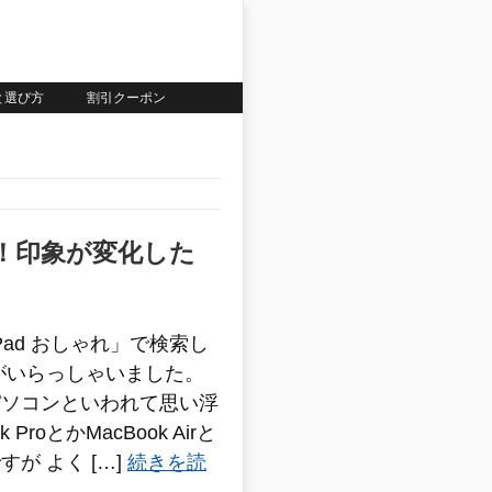
いと選び方
割引クーポン
？！印象が変化した
Pad おしゃれ」で検索し
がいらっしゃいました。
パソコンといわれて思い浮
 ProとかMacBook Airと
が よく […]
続きを読