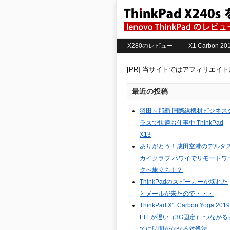
X280のレビュー
X1 Carbon 
[PR] 当サイトではアフィリエイ
最近の投稿
羽田～那覇 国際線機材ビジネス
ラスで快適お仕事中 ThinkPad
X13
ありがとう！成田空港のデルタ
カイクラブ ハワイでリモートワ
クへ旅立ち！？
ThinkPadのスピーカーが壊れた
とメールが来たので・・・
ThinkPad X1 Carbon Yoga 2019
LTEが遅い（3G固定） つながる
でに時間がかかる対処法