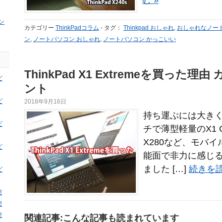
む »
ン
カテゴリー
ThinkPadコラム
-
タグ：
Thinkpad おしゃれ
,
おしゃれなノー
ン
,
ノートパソコン おしゃれ
,
ノートパソコン かっこいい
ThinkPad X1 Extremeを買った
ビ
ント
ビ
2018年9月16日
持ち運ぶには大きく
ビ
チで薄型軽量のX1 C
X280など、モバ
ビ
能面で非力に感じ
ました […]
続きを読
ビ
想
想
想
関連記事:こんな記事も読まれています