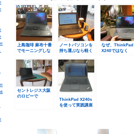
想
想
想
想
感想
上島珈琲 麻布十番
ノートパソコンを
なぜ、ThinkPad
でモーニングしな
持ち運ぶなら軽く
X240ではなく
ュ
がら打ち合わせ
て薄いX240s
X240sにしたの
か？
と
感想
セントレジス大阪
・感
のロビーで
ThinkPad X240s
ThinkPad X240s
を使って実践講座
・
想