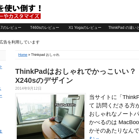
2017のレビュー
T460sのレビュー
X1 Yogaのレビュー
ThinkPad の違
ト広告を利用しています
Home
» Thinkpad おしゃれ
ク
ThinkPadはおしゃれでかっこいい
X240sのデザイン
ス
2014年9月12日
ー
当サイトに「Think
て 訪問くださる方
おしゃれなノート
かべるのは MacBook
かそのあたりなんです
ま