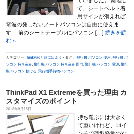
ていました。 離陸し
て、シートベルト着
用サインが消えれば
電波の発しないノートパソコンは自由に使えま
す。 前のシートテーブルにパソコン […]
続きを読
む »
カテゴリー
ThinkPadと旅に出よう
-
タグ：
飛行機 パソコン 使用
,
飛行機 パ
ソコン 持ち込み
,
飛行機 パソコン 持ち込み 国内
,
飛行機 パソコン 電源
,
飛行
機 パソコン 預ける
,
飛行機手荷物パソコン
ThinkPad X1 Extremeを買った理由 カ
スタマイズのポイント
2018年9月16日
持ち運ぶには大きく
て重いけれど、14イ
ンチで薄型軽量のX1