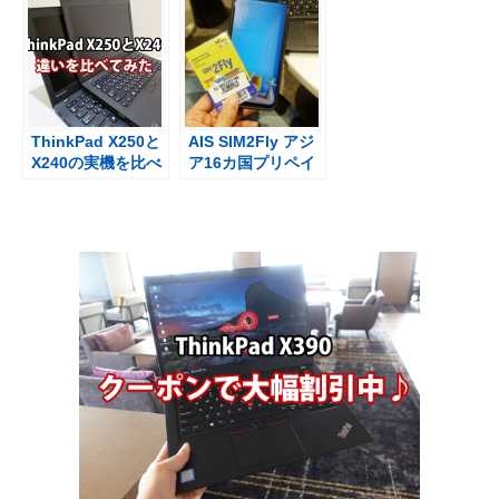
ThinkPad X250と
AIS SIM2Fly アジ
X240の実機を比べ
ア16カ国プリペイ
て感じたこと
ドSIMをシンガポ
ール、マレーシア
で使ってみた