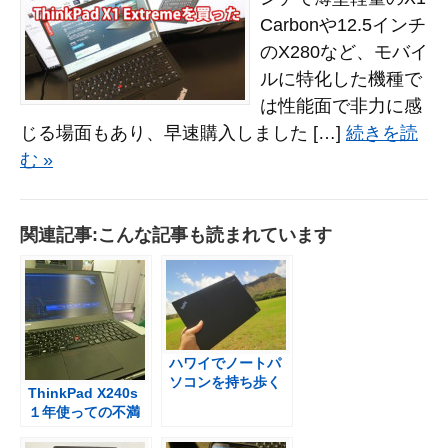
Carbonや12.5インチ
のX280など、モバイ
ルに特化した機種で
は性能面で非力に感
じる場面もあり、早速購入しました […]
続きを読
む »
関連記事:こんな記事も読まれています
ハワイでノートパ
ソコンを持ち歩く
ThinkPad X240s
旅先での使い方 ま
１年使っての不満
とめ
点は・・・