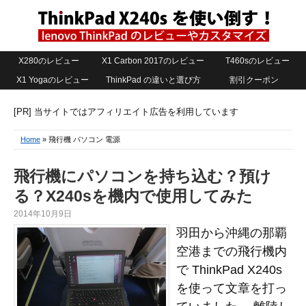
X280のレビュー
X1 Carbon 2017のレビュー
T460sのレビュー
X1 Yogaのレビュー
ThinkPad の違いと選び方
割引クーポン
[PR] 当サイトではアフィリエイト広告を利用しています
Home
» 飛行機 パソコン 電源
飛行機にパソコンを持ち込む？預け
る？X240sを機内で使用してみた
2014年10月9日
羽田から沖縄の那覇
空港までの飛行機内
で ThinkPad X240s
を使って文章を打っ