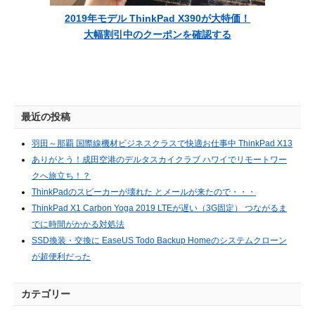
2019年モデル ThinkPad X390が大特価！
大幅割引中のクーポンを確認する
最近の投稿
羽田～那覇 国際線機材ビジネスクラスで快適お仕事中 ThinkPad X13
ありがとう！成田空港のデルタスカイクラブ ハワイでリモートワー
クへ旅立ち！？
ThinkPadのスピーカーが壊れた とメールが来たので・・・
ThinkPad X1 Carbon Yoga 2019 LTEが遅い（3G固定） つながるま
でに時間がかかる対処法
SSD換装・交換に EaseUS Todo Backup Homeのシステムクローン
が超便利だった
カテゴリー