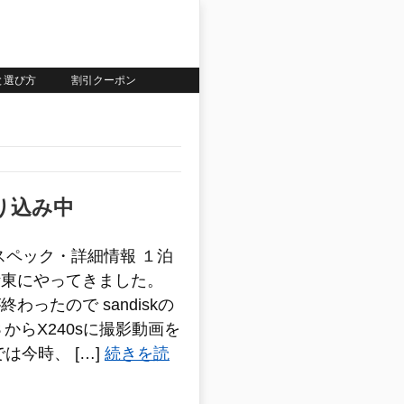
いと選び方
割引クーポン
取り込み中
0sのスペック・詳細情報 １泊
伊東にやってきました。
わったので sandiskの
ＢからX240sに撮影動画を
は今時、 […]
続きを読