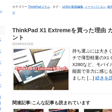
カテゴリー
ThinkPadコラム
-
タグ：
x240s 動画編集
,
ノートパソコン
,
旅
ン
ク
ThinkPad X1 Extremeを買った
ント
ビ
2018年9月16日
持ち運ぶには大きく
ビ
チで薄型軽量のX1 C
ビ
X280など、モバ
能面で非力に感じ
ビ
ました […]
続きを読
ビ
想
関連記事:こんな記事も読まれています
想
想