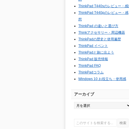
ThinkPad T440sのレビュー・
ThinkPad T440pのレビュー・感
想
ThinkPad の違いと選び方
Thinkアクセサリー・周辺機器
ThinkPadの歴史と使用遍歴
ThinkPad イベント
ThinkPadと旅に出よう
ThinkPad 販売情報
ThinkPad FAQ
ThinkPadコラム
Windows 10 お役立ち・使用感
アーカイブ
ア
ー
カ
イ
ブ