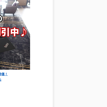
大特価！
る