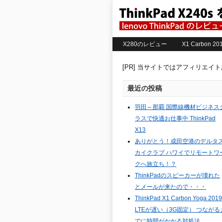
X280のレビュー
X1 Carbon 
[PR] 当サイトではアフィリエイ
最近の投稿
羽田～那覇 国際線機材ビジネス
ラスで快適お仕事中 ThinkPad
X13
ありがとう！成田空港のデルタ
カイクラブ ハワイでリモートワ
クへ旅立ち！？
ThinkPadのスピーカーが壊れた
とメールが来たので・・・
ThinkPad X1 Carbon Yoga 2019
LTEが遅い（3G固定） つながる
でに時間がかかる対処法