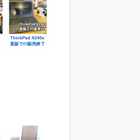
ThinkPad X240s
ス
直販での販売終了
る