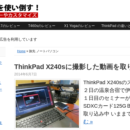
2017のレビュー
T460sのレビュー
X1 Yogaのレビュー
ThinkPad の違
ト広告を利用しています
Home
» 旅先 ノートパソコン
ク
ThinkPad X240sに撮影した動画を
2014年6月7日
ThinkPad X24
ス
ー
２日の温泉合宿で
１日目のセミナーが終
SDXCカード125G
取り込み中 いままで
む »
ま