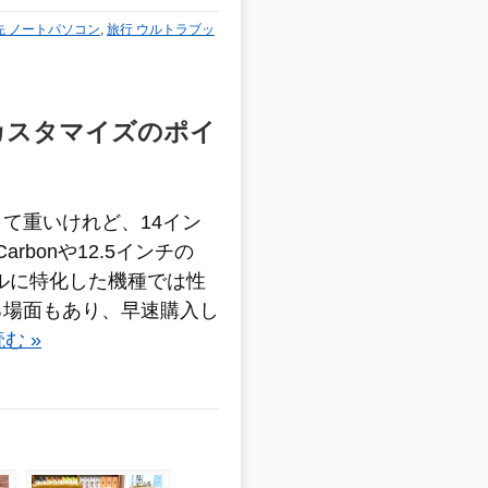
先 ノートパソコン
,
旅行 ウルトラブッ
理由 カスタマイズのポイ
て重いけれど、14イン
arbonや12.5インチの
イルに特化した機種では性
る場面もあり、早速購入し
む »