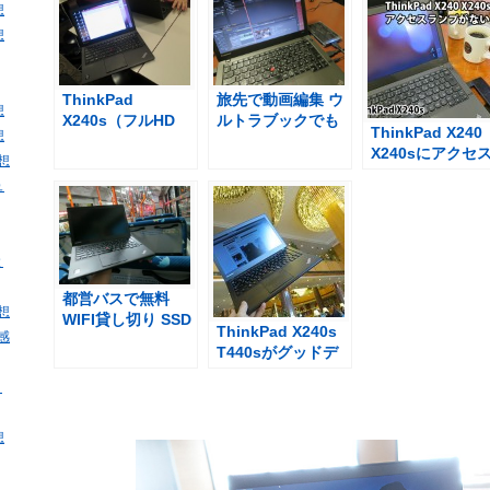
想
想
ThinkPad
旅先で動画編集 ウ
想
X240s（フルHD
ルトラブックでも
ThinkPad X240
想
IPS）オーナーの
快適
X240sにアクセ
感想
CHKAKIさんとお
ランプはついて
会いしました
ュ
の？
と
都営バスで無料
感想
WIFI貸し切り SSD
ThinkPad X240s
・感
だと振動に強い
T440sがグッドデ
ザイン賞 2014を受
・
賞
想