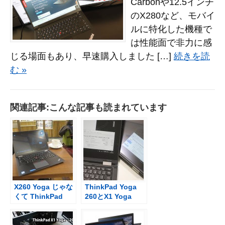
Carbonや12.5インチ
のX280など、モバイ
ルに特化した機種で
は性能面で非力に感
じる場面もあり、早速購入しました […]
続きを読
む »
関連記事:こんな記事も読まれています
X260 Yoga じゃな
ThinkPad Yoga
くて ThinkPad
260とX1 Yoga
Yoga 260 名称が
NVMe SSDの温度
わかりにく
を計測 発熱はど