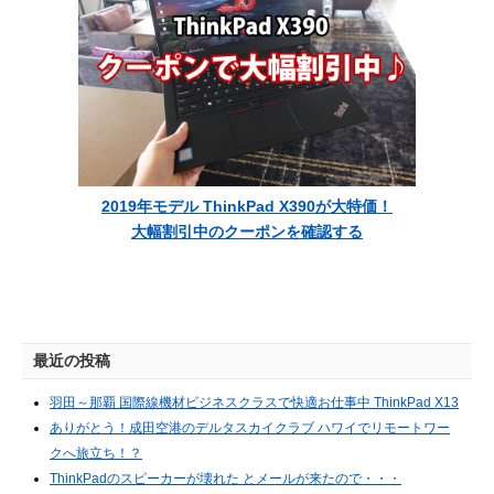
2019年モデル ThinkPad X390が大特価！
大幅割引中のクーポンを確認する
最近の投稿
羽田～那覇 国際線機材ビジネスクラスで快適お仕事中 ThinkPad X13
ありがとう！成田空港のデルタスカイクラブ ハワイでリモートワー
クへ旅立ち！？
ThinkPadのスピーカーが壊れた とメールが来たので・・・