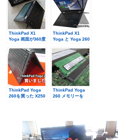
い・・・
う？
ThinkPad X1
ThinkPad X1
Yoga 画面が360度
Yoga と Yoga 260
回転する利便性を
サイズと重さの違
感じるように
い LTE対応なら買
い
ThinkPad Yoga
ThinkPad Yoga
260を買った X250
260 メモリーを
やX260と併用する
4GBから16GBへ
予定
DDR4 メモリを購
入